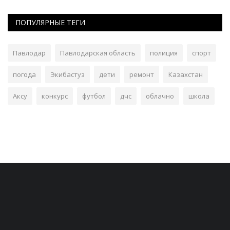
ПОПУЛЯРНЫЕ ТЕГИ
Павлодар
Павлодарская область
полиция
спорт
погода
Экибастуз
дети
ремонт
Казахстан
Аксу
конкурс
футбол
дчс
облачно
школа