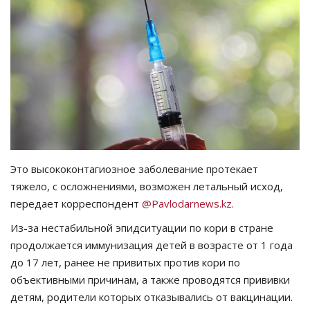
СПОРТ
Чек-лист
РАЗВЛЕЧЕНИЯ
OFFICIAL
Курултай
Это высококонтагиозное заболевание протекает
тяжело, с осложнениями, возможен летальный исход,
Язык
передает корреспондент
@Pavlodarnews.kz.
Из-за нестабильной эпидситуации по кори в стране
Қазақша
Русский
продолжается иммунизация детей в возрасте от 1 года
до 17 лет, ранее не привитых против кори по
объективными причинам, а также проводятся прививки
детям, родители которых отказывались от вакцинации.