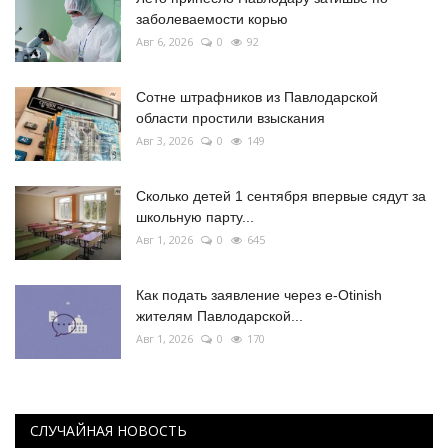
заболеваемости корью
Авг 6, 2026
0
92
Сотне штрафников из Павлодарской
области простили взыскания
Авг 3, 2026
0
149
Сколько детей 1 сентября впервые сядут за
школьную парту...
Авг 1, 2026
0
645
Как подать заявление через e-Otinish
жителям Павлодарской...
Авг 1, 2026
0
170
СЛУЧАЙНАЯ НОВОСТЬ