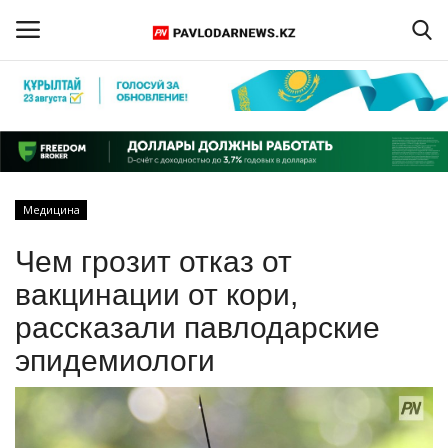
Войти
Регистрация
Главная
Медицина
Обратная связь
Чем грозит отказ от
ПАВЛОДАРСКАЯ ОБЛАСТЬ
вакцинации от кори,
рассказали павлодарские
КАЗАХСТАН
эпидемиологи
МИР
СПЕЦПРОЕКТЫ