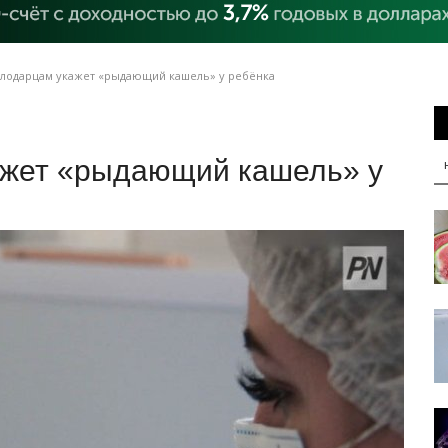
влодарцам укажет «рыдающий кашель» у ребёнка
ажет «рыдающий кашель» у