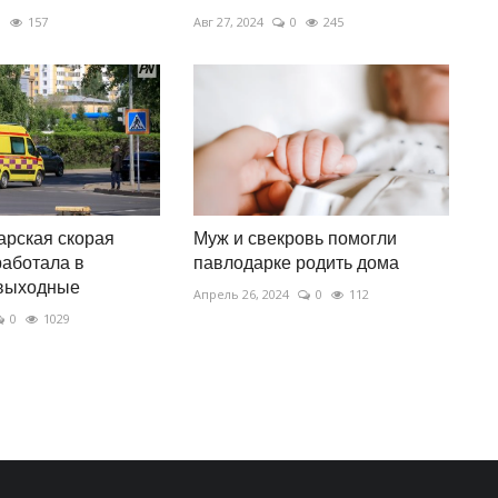
0
157
Авг 27, 2024
0
245
арская скорая
Муж и свекровь помогли
аботала в
павлодарке родить дома
выходные
Апрель 26, 2024
0
112
0
1029