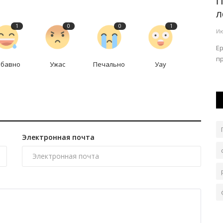
«Жігіт сұлтаны» выбрали в
П
Павлодарской области
л
1
0
0
1
Июль 29, 2026
0
115
Ию
Конкурс объединил сильнейших батыров из разных
Е
городов и районов региона.
пр
та в
абавно
Ужас
Печально
Уау
Электронная почта