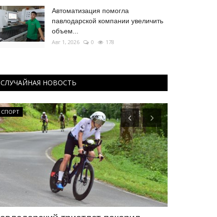
Автоматизация помогла
павлодарской компании увеличить
объем...
Авг 1, 2026
0
178
СЛУЧАЙНАЯ НОВОСТЬ
СПОРТ
История одног