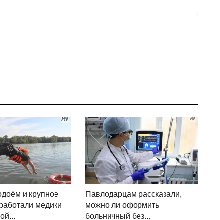
доём и крупное
Павлодарцам рассказали,
тработали медики
можно ли оформить
й...
больничный без...