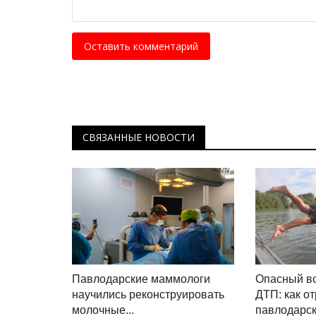
Оставить комментарий
СВЯЗАННЫЕ НОВОСТИ
Павлодарские маммологи
Опасный во
научились реконструировать
ДТП: как о
молочные...
павлодарско