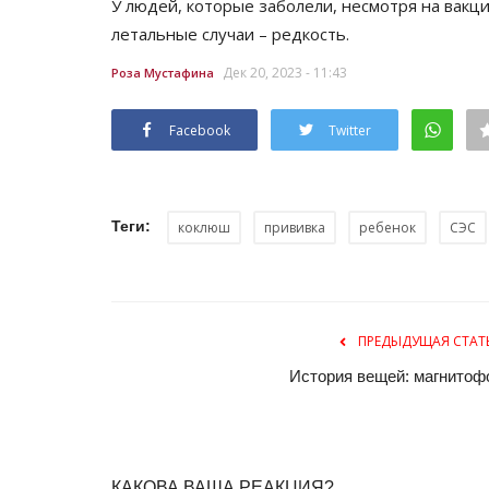
У людей, которые заболели, несмотря на вакци
летальные случаи – редкость.
Дек 20, 2023 - 11:43
Роза Мустафина
Facebook
Twitter
Теги:
коклюш
прививка
ребенок
СЭС
Зимний спорт
ПРЕДЫДУЩАЯ СТАТ
История вещей: магнитоф
КАКОВА ВАША РЕАКЦИЯ?