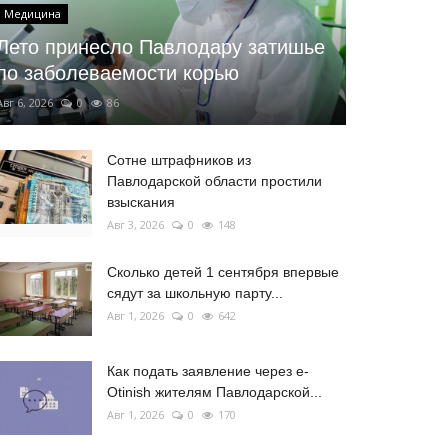
Медицина
Лето принесло Павлодару затишье
по заболеваемости корью
Авг 6, 2026
0
86
Сотне штрафников из
Павлодарской области простили
взыскания
Авг 3, 2026
0
148
Сколько детей 1 сентября впервые
сядут за школьную парту...
Авг 1, 2026
0
642
Как подать заявление через e-
Otinish жителям Павлодарской...
Авг 1, 2026
0
170