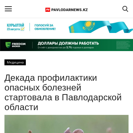
Войти
Регистрация
Главная
Медицина
Обратная связь
Декада профилактики
ПАВЛОДАРСКАЯ ОБЛАСТЬ
опасных болезней
стартовала в Павлодарской
КАЗАХСТАН
области
МИР
СПЕЦПРОЕКТЫ