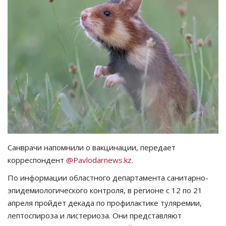
СПОРТ
Чек-лист
РАЗВЛЕЧЕНИЯ
OFFICIAL
Курултай
Язык
Санврачи напомнили о вакцинации, передает
корреспондент
@Pavlodarnews.kz
.
Қазақша
Русский
По информации областного департамента санитарно-
эпидемиологического контроля, в регионе с 12 по 21
апреля пройдет декада по профилактике туляремии,
лептоспироза и листериоза. Они представляют