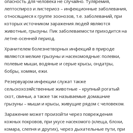
опасность для человека не случайно. Туляремия,
лептоспироз и листериоз – инфекционные заболевания,
относящиеся к группе зоонозов, т.е. заболеваний, при
которых источником заражения людей являются
животные, грызуны. Пик заболеваемости приходится на
летне-осенней период.
Хранителем болезнетворных инфекций в природе
являются мелкие грызуны и насекомоядные: полевки,
полевые мыши, водяные и серые крысы, ондатры,
бобры, хомяки, ежи.
Резервуаром инфекции служат также
сельскохозяйственные животные – крупный рогатый
скот, свиньи, а также так называемые домашние
грызуны – мыши и крысы, живущие рядом с человеком.
Заражение может произойти через повреждения
кожных покровов, при укусе насекомого (клеща, блохи,
комара, слепня и других), через дыхательные пути, при