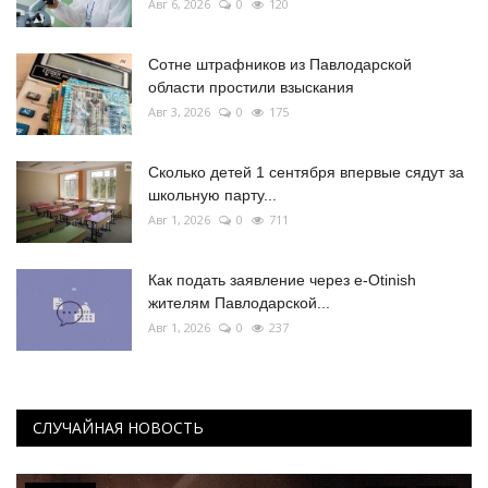
Авг 6, 2026
0
120
Сотне штрафников из Павлодарской
области простили взыскания
Авг 3, 2026
0
175
Сколько детей 1 сентября впервые сядут за
школьную парту...
Авг 1, 2026
0
711
Как подать заявление через e-Otinish
жителям Павлодарской...
Авг 1, 2026
0
237
СЛУЧАЙНАЯ НОВОСТЬ