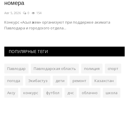
номера
о
Авг 5, 2026
0
154
Ав
Конкурс «Асыл әжем» организуют при поддержке акимата
В 
Павлодара и городского отдела...
пр
ПОПУЛЯРНЫЕ ТЕГИ
Павлодар
Павлодарская область
полиция
спорт
погода
Экибастуз
дети
ремонт
Казахстан
Аксу
конкурс
футбол
дчс
облачно
школа