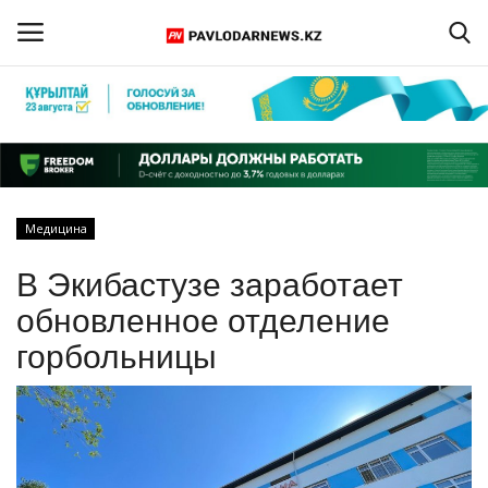
Войти
Регистрация
Главная
Медицина
Обратная связь
В Экибастузе заработает
ПАВЛОДАРСКАЯ ОБЛАСТЬ
обновленное отделение
горбольницы
КАЗАХСТАН
МИР
СПЕЦПРОЕКТЫ