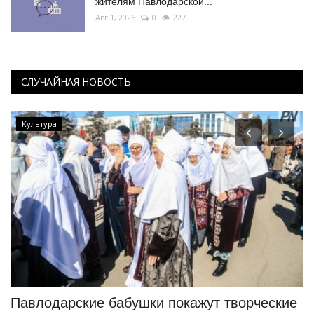
жителям Павлодарской...
Авг 1, 2026
0
227
СЛУЧАЙНАЯ НОВОСТЬ
Культура
Павлодарские бабушки покажут творческие
С