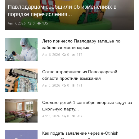
Павлодарцам сообщили об изменениях в
порядке перечисления...
Авг 7, 2026
0
135
Лето принесло Павлодару затишье по
заболеваемости корью
Авг 6, 2026
0
117
Сотне штрафников из Павлодарской
области простили взыскания
Авг 3, 2026
0
171
Сколько детей 1 сентября впервые сядут за
школьную парту...
Авг 1, 2026
0
707
Как подать заявление через e-Otinish