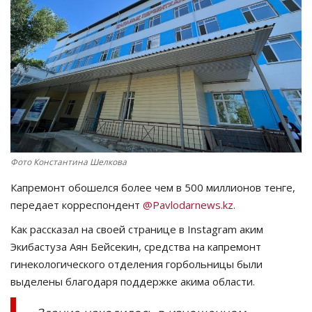
СПОРТ
Чек-лист
РАЗВЛЕЧЕНИЯ
OFFICIAL
Фото Константина Шелкова
Курултай
Капремонт обошелся более чем в 500 миллионов тенге,
Язык
передает корреспондент
@Pavlodarnews.kz.
Қазақша
Русский
Как рассказал на своей странице в Instagram аким
Экибастуза Аян Бейсекин, средства на капремонт
гинекологического отделения горбольницы были
выделены благодаря поддержке акима области.