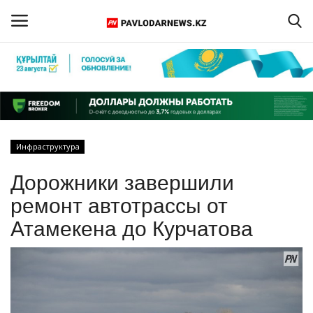
Войти
Регистрация
Главная
Инфраструктура
Обратная связь
Дорожники завершили
ПАВЛОДАРСКАЯ ОБЛАСТЬ
ремонт автотрассы от
Атамекена до Курчатова
КАЗАХСТАН
МИР
СПЕЦПРОЕКТЫ