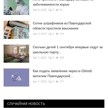
заболеваемости корью
Авг 6, 2026
0
95
Сотне штрафников из Павлодарской
области простили взыскания
Авг 3, 2026
0
153
Сколько детей 1 сентября впервые сядут за
школьную парту...
Авг 1, 2026
0
650
Как подать заявление через e-Otinish
жителям Павлодарской...
Авг 1, 2026
0
171
СЛУЧАЙНАЯ НОВОСТЬ