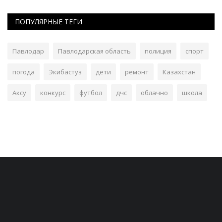
ПОПУЛЯРНЫЕ ТЕГИ
Павлодар
Павлодарская область
полиция
спорт
погода
Экибастуз
дети
ремонт
Казахстан
Аксу
конкурс
футбол
дчс
облачно
школа