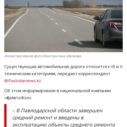
СПОРТ
Чек-лист
РАЗВЛЕЧЕНИЯ
OFFICIAL
Иллюстративное фото Константина Шелкова
Существующая автомобильная дорога относится к Iб и II
Курултай
техническим категориям, передает корреспондент
@Pavlodarnews.kz.
Язык
Об этом информировали в национальной компании
Қазақша
Русский
«ҚазАвтоЖол».
– В Павлодарской области завершен
средний ремонт и введены в
эксплуатацию объекты среднего ремонта