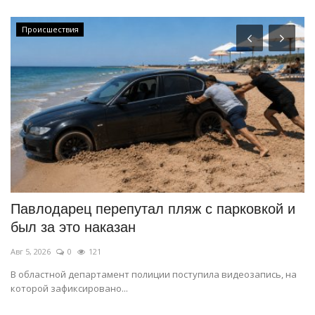
Происшествия
я
Павлодарец перепутал пляж с парковкой и
«
был за это наказан
к
Авг 5, 2026
0
121
Ию
В областной департамент полиции поступила видеозапись, на
Во
которой зафиксировано...
ку