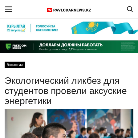
Войти
Регистрация
Главная
Экология
Обратная связь
Экологический ликбез для
ПАВЛОДАРСКАЯ ОБЛАСТЬ
студентов провели аксуские
энергетики
КАЗАХСТАН
МИР
СПЕЦПРОЕКТЫ