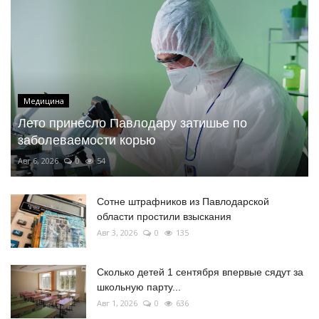
Медицина
Лето принесло Павлодару затишье по
заболеваемости корью
Авг 6, 2026
0
54
Сотне штрафников из Павлодарской
области простили взыскания
Авг 3, 2026
0
135
Сколько детей 1 сентября впервые сядут за
школьную парту...
Авг 1, 2026
0
636