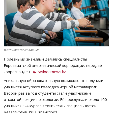
СПОРТ
Чек-лист
РАЗВЛЕЧЕНИЯ
OFFICIAL
Фото Болатбека Какима
Полезными знаниями делились специалисты
Курултай
Евроазиатской энергетической корпорации, передаёт
корреспондент
@Pavlodarnews.kz
.
Язык
Уникальную образовательную возможность получили
Қазақша
Русский
учащиеся Аксуского колледжа черной металлургии.
Второй раз за год студенты стали участниками
открытой лекции по экологии. Её прослушали около 100
учащихся 3-4 курсов технических специальностей:
металлургия, КиП, транспорт.