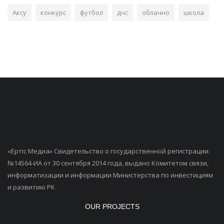
Аксу
конкурс
футбол
дчс
облачно
школа
«Ертiс Медиа» Свидетельство о государственной регистрации:
№14564-ИА от 30 сентября 2014 года, выдано Комитетом связи,
информатизации и информации Министерства по инвестициям
и развитию РК
OUR PROJECTS