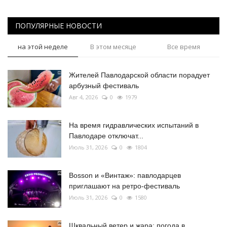
ПОПУЛЯРНЫЕ НОВОСТИ
на этой неделе
В этом месяце
Все время
Жителей Павлодарской области порадует
арбузный фестиваль
Авг 4, 2026
0
1979
На время гидравлических испытаний в
Павлодаре отключат...
Июль 31, 2026
0
1804
Bosson и «Винтаж»: павлодарцев
приглашают на ретро-фестиваль
Июль 31, 2026
0
1580
Шквальный ветер и жара: погода в