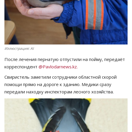
СПОРТ
Чек-лист
РАЗВЛЕЧЕНИЯ
Иллюстрация: AI
OFFICIAL
После лечения пернатую отпустили на пойму, передаёт
корреспондент
@Pavlodarnews.kz.
Курултай
Свиристель заметили сотрудники областной скорой
помощи прямо на дороге к зданию. Медики сразу
Язык
передали находку инспекторам лесного хозяйства.
Қазақша
Русский