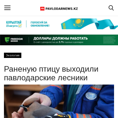
Войти
Регистрация
Главная
Экология
Обратная связь
Раненую птицу выходили
ПАВЛОДАРСКАЯ ОБЛАСТЬ
павлодарские лесники
КАЗАХСТАН
МИР
СПЕЦПРОЕКТЫ