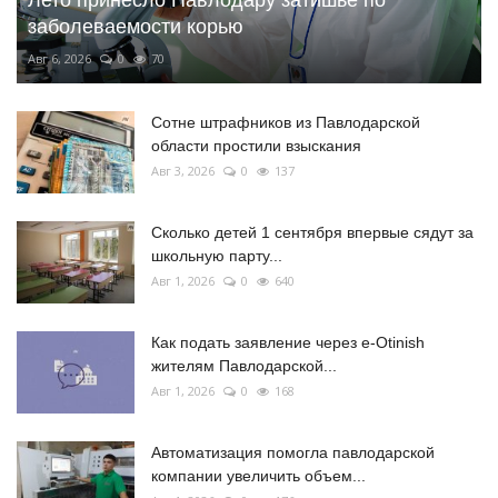
заболеваемости корью
Авг 6, 2026
0
70
Сотне штрафников из Павлодарской
области простили взыскания
Авг 3, 2026
0
137
Сколько детей 1 сентября впервые сядут за
школьную парту...
Авг 1, 2026
0
640
Как подать заявление через e-Otinish
жителям Павлодарской...
Авг 1, 2026
0
168
Автоматизация помогла павлодарской
компании увеличить объем...