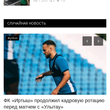
Авг 1, 2026
0
176
СЛУЧАЙНАЯ НОВОСТЬ
Футбол
ФК «Иртыш» продолжил кадровую ротацию
Ч
перед матчем с «Улытау»
ш