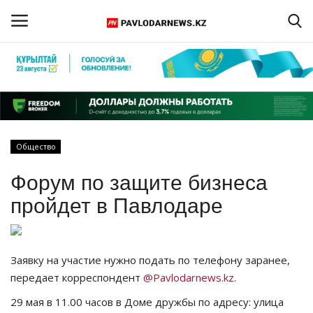
Войти
Регистрация
Главная
Общество
Обратная связь
Форум по защите бизнеса
ПАВЛОДАРСКАЯ ОБЛАСТЬ
пройдет в Павлодаре
КАЗАХСТАН
Заявку на участие нужно подать по телефону заранее,
МИР
передает корреспондент
@Pavlodarnews.kz
.
29 мая в 11.00 часов в Доме дружбы по адресу: улица
СПЕЦПРОЕКТЫ