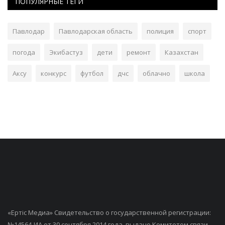
ПОПУЛЯРНЫЕ ТЕГИ
Павлодар
Павлодарская область
полиция
спорт
погода
Экибастуз
дети
ремонт
Казахстан
Аксу
конкурс
футбол
дчс
облачно
школа
«Ертiс Медиа» Свидетельство о государственной регистрации:
№14564-ИА от 30 сентября 2014 года, выдано Комитетом связи,