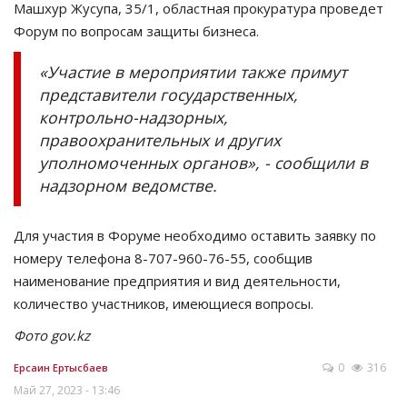
Машхур Жусупа, 35/1, областная прокуратура проведет
Форум по вопросам защиты бизнеса.
СПОРТ
«Участие в мероприятии также примут
Чек-лист
представители государственных,
контрольно-надзорных,
РАЗВЛЕЧЕНИЯ
правоохранительных и других
уполномоченных органов», - сообщили в
OFFICIAL
надзорном ведомстве.
Курултай
Для участия в Форуме необходимо оставить заявку по
номеру телефона 8-707-960-76-55, сообщив
Язык
наименование предприятия и вид деятельности,
Қазақша
Русский
количество участников, имеющиеся вопросы.
Фото gov.kz
0
316
Ерсаин Ертысбаев
Май 27, 2023 - 13:46