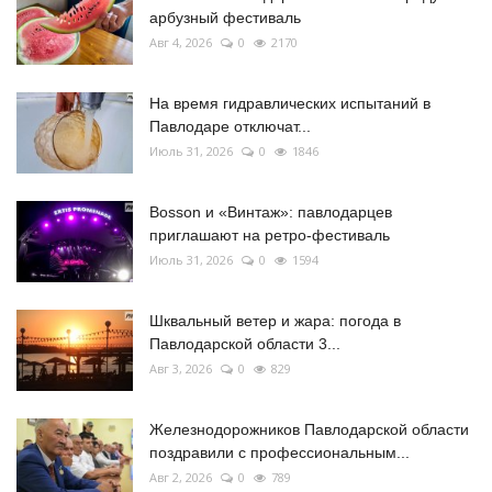
арбузный фестиваль
Авг 4, 2026
0
2170
На время гидравлических испытаний в
Павлодаре отключат...
Июль 31, 2026
0
1846
Bosson и «Винтаж»: павлодарцев
приглашают на ретро-фестиваль
Июль 31, 2026
0
1594
Шквальный ветер и жара: погода в
Павлодарской области 3...
Авг 3, 2026
0
829
Железнодорожников Павлодарской области
поздравили с профессиональным...
Авг 2, 2026
0
789