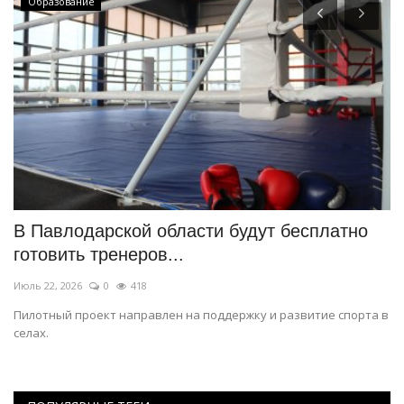
Образование
-
В Павлодарской области будут бесплатно
Г
готовить тренеров...
Э
Июль 22, 2026
0
418
Ию
Пилотный проект направлен на поддержку и развитие спорта в
Му
селах.