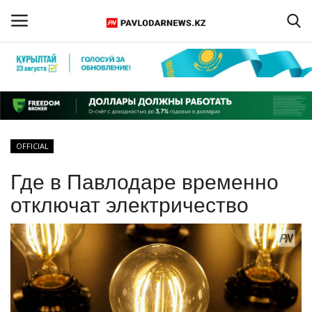
Войти
Регистрация
Главная
OFFICIAL
Обратная связь
Где в Павлодаре временно
ПАВЛОДАРСКАЯ ОБЛАСТЬ
отключат электричество
КАЗАХСТАН
МИР
СПЕЦПРОЕКТЫ