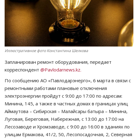
СПОРТ
Чек-лист
РАЗВЛЕЧЕНИЯ
Иллюстративное фото Константина Шелкова
OFFICIAL
Запланирован ремонт оборудования, передает
корреспондент
@Pavlodarnews.kz.
Курултай
По сообщению АО «Павлодарэнерго», 6 марта в связи с
ремонтными работами плановые отключения
Язык
электроэнергии пройдут с 9:00 до 17:00 по адресам:
Қазақша
Русский
Минина, 145, а также в частных домах в границах улиц
Аймаутова – Сибирская – Малайсары батыра – Минина,
Луговая, Береговая, Набережная, с 13:00 до 17:00 на
Лесозаводе и Хромзаводе, с 9:00 до 16:00 в зданиях по
улицам Ермакова, 41/2, 50, Лесопосадочная, 2, Северная