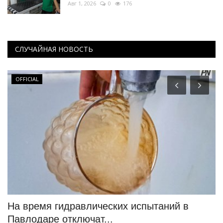
Авг 1, 2026
0
176
СЛУЧАЙНАЯ НОВОСТЬ
OFFICIAL
На время гидравлических испытаний в
Ю
Павлодаре отключат...
ч