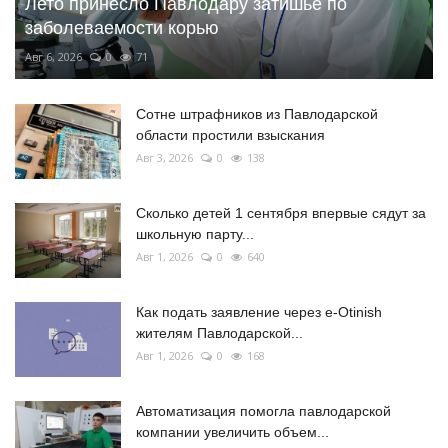
Лето принесло Павлодару затишье по
заболеваемости корью
Авг 6, 2026
0
71
Сотне штрафников из Павлодарской
области простили взыскания
Авг 3, 2026
0
138
Сколько детей 1 сентября впервые сядут за
школьную парту...
Авг 1, 2026
0
640
Как подать заявление через e-Otinish
жителям Павлодарской...
Авг 1, 2026
0
168
Автоматизация помогла павлодарской
компании увеличить объем...