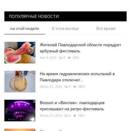
ПОПУЛЯРНЫЕ НОВОСТИ
на этой неделе
В этом месяце
Все время
Жителей Павлодарской области порадует
арбузный фестиваль
Авг 4, 2026
0
1985
На время гидравлических испытаний в
Павлодаре отключат...
Июль 31, 2026
0
1804
Bosson и «Винтаж»: павлодарцев
приглашают на ретро-фестиваль
Июль 31, 2026
0
1581