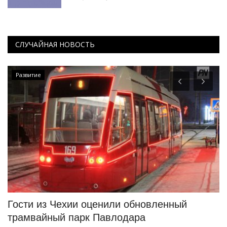
СЛУЧАЙНАЯ НОВОСТЬ
Развитие
Гости из Чехии оценили обновленный
Д
трамвайный парк Павлодара
п