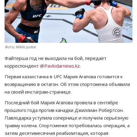
СПОРТ
Чек-лист
РАЗВЛЕЧЕНИЯ
Фото: MMA Junkie
OFFICIAL
Файтерша год не выходила на бой, передаёт
корреспондент
@Pavlodarnews.kz
.
Курултай
Первая казахстанка в UFC Мария Агапова готовится к
возвращению в октагон. Об этом спортсменка объявила
Язык
на своей инстаграм-странице.
Қазақша
Русский
Последний бой Мария Агапова провела в сентябре
прошлого года против канадки Джиллиан Робертсон.
Павлодарка уступила сопернице и получила серьёзную
травму колена. Спортсменке потребовалась операция, а
затем десятимесячная реабилитация, которая