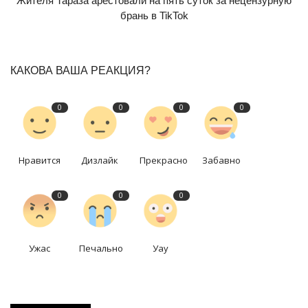
Жителя Тараза арестовали на пять суток за нецензурную
брань в TikTok
КАКОВА ВАША РЕАКЦИЯ?
0
0
0
0
Нравится
Дизлайк
Прекрасно
Забавно
0
0
0
Ужас
Печально
Уау