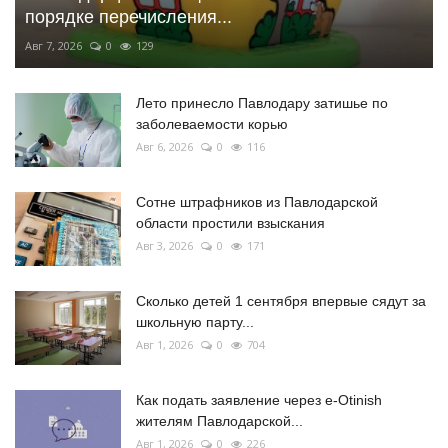
порядке перечисления...
Авг 7, 2026
0
129
Лето принесло Павлодару затишье по
заболеваемости корью
Авг 6, 2026
0
116
Сотне штрафников из Павлодарской
области простили взыскания
Авг 3, 2026
0
171
Сколько детей 1 сентября впервые сядут за
школьную парту...
Авг 1, 2026
0
704
Как подать заявление через e-Otinish
жителям Павлодарской...
Авг 1, 2026
0
226