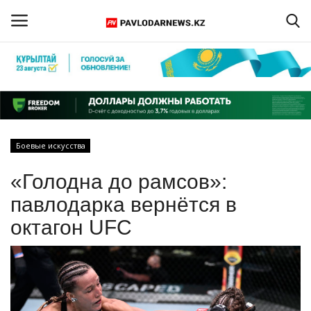
Войти
Регистрация
Главная
Боевые искусства
Обратная связь
«Голодна до рамсов»:
ПАВЛОДАРСКАЯ ОБЛАСТЬ
павлодарка вернётся в
октагон UFC
КАЗАХСТАН
МИР
СПЕЦПРОЕКТЫ