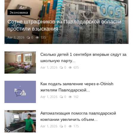
Экономика
Сотне штрафников из Павлодарской области
простили взыскания
Авг 3, 2026
0
135
Сколько детей 1 сентября впервые сядут за
школьную парту...
Авг 1, 2026
0
635
Как подать заявление через e-Otinish
жителям Павлодарской...
Авг 1, 2026
0
162
Автоматизация помогла павлодарской
компании увеличить объем...
Авг 1, 2026
0
175