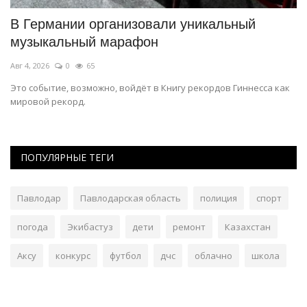
В Германии организовали уникальный
В
музыкальный марафон
м
Авг 4, 2026
0
65
Ию
ий
Это событие, возможно, войдёт в Книгу рекордов Гиннесса как
В 
мировой рекорд.
хи
ПОПУЛЯРНЫЕ ТЕГИ
Павлодар
Павлодарская область
полиция
спорт
погода
Экибастуз
дети
ремонт
Казахстан
Аксу
конкурс
футбол
дчс
облачно
школа