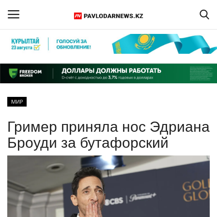
Войти
Регистрация
Главная
МИР
Обратная связь
Гример приняла нос Эдриана
ПАВЛОДАРСКАЯ ОБЛАСТЬ
Броуди за бутафорский
КАЗАХСТАН
МИР
СПЕЦПРОЕКТЫ