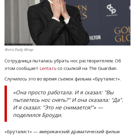
СПОРТ
Чек-лист
РАЗВЛЕЧЕНИЯ
Фото Daily Wrap
OFFICIAL
Сотрудница пыталась убрать нос растворителем. Об
этом сообщает
Lenta.ru
со ссылкой на The Guardian.
Курултай
Случилось это во время съемок фильма «Бруталист».
Язык
«Она просто работала. И я сказал: "Вы
Қазақша
Русский
пытаетесь нос снять?" И она сказала: "Да".
И я сказал: "Это не снимается!"» —
поделился Броуди.
«Бруталист» — американский драматический фильм