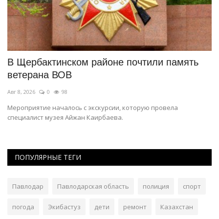
т
В Щербактинском районе почтили память
Г
ветерана ВОВ
э
Авг 8, 2026
0
98
Ав
Мероприятие началось с экскурсии, которую провела
На
специалист музея Айжан Каирбаева.
ПОПУЛЯРНЫЕ ТЕГИ
Павлодар
Павлодарская область
полиция
спорт
погода
Экибастуз
дети
ремонт
Казахстан