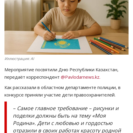
СПОРТ
Чек-лист
РАЗВЛЕЧЕНИЯ
OFFICIAL
Иллюстрация: AI
Мероприятие посвятили Дню Республики Казахстан,
Курултай
передаёт корреспондент
@Pavlodarnews.kz.
Язык
Как рассказали в областном департаменте полиции, в
конкурсе приняли участие дети правоохранителей.
Қазақша
Русский
– Самое главное требование – рисунки и
поделки должны быть на тему «Моя
Родина». Дети с любовью и гордостью
отразили в своих работах красоту родной