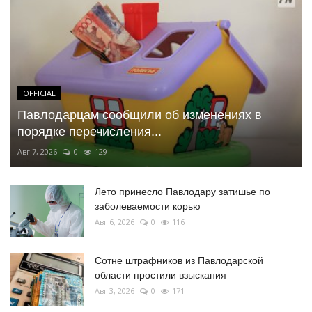
OFFICIAL
Павлодарцам сообщили об изменениях в
порядке перечисления...
Авг 7, 2026
0
129
Лето принесло Павлодару затишье по
заболеваемости корью
Авг 6, 2026
0
116
Сотне штрафников из Павлодарской
области простили взыскания
Авг 3, 2026
0
171