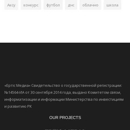
Аксу
конкурс
футбол
дчс
облачно
школа
«Ертiс Медиа» Свидетельство о государственной регистрации:
№14564-ИА от 30 сентября 2014 года, выдано Комитетом связи,
информатизации и информации Министерства по инвестициям
и развитию РК
OUR PROJECTS