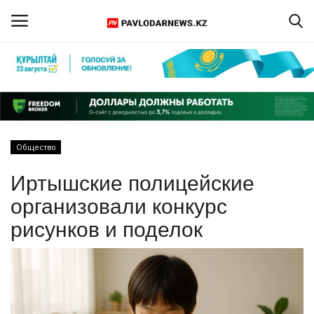
Войти
Регистрация
Главная
Общество
Обратная связь
Иртышские полицейские
ПАВЛОДАРСКАЯ ОБЛАСТЬ
организовали конкурс
рисунков и поделок
КАЗАХСТАН
МИР
СПЕЦПРОЕКТЫ