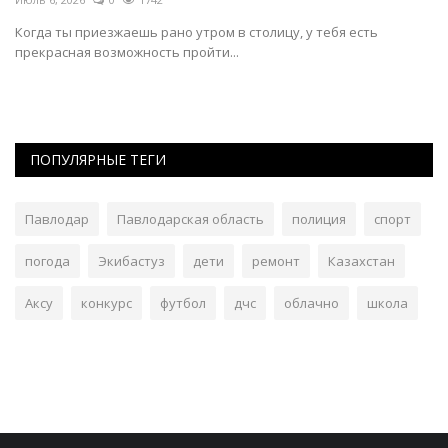
Когда ты приезжаешь рано утром в столицу, у тебя есть
прекрасная возможность пройти...
ПОПУЛЯРНЫЕ ТЕГИ
Павлодар
Павлодарская область
полиция
спорт
погода
Экибастуз
дети
ремонт
Казахстан
Аксу
конкурс
футбол
дчс
облачно
школа