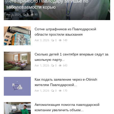
Лето принесло Павлодару затишье по
заболеваемости корью
Авг 6, 2026
0
90
Сотне штрафников из Павлодарской
области простили взыскания
Авг 3, 2026
0
149
Сколько детей 1 сентября впервые сядут за
школьную парту...
Авг 1, 2026
0
643
Как подать заявление через e-Otinish
жителям Павлодарской...
Авг 1, 2026
0
170
Автоматизация помогла павлодарской
компании увеличить объем...