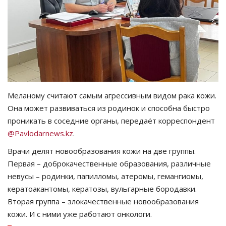
СПОРТ
Чек-лист
РАЗВЛЕЧЕНИЯ
OFFICIAL
Меланому считают самым агрессивным видом рака кожи.
Она может развиваться из родинок и способна быстро
проникать в соседние органы, передаёт корреспондент
Курултай
@Pavlodarnews.kz
.
Язык
Врачи делят новообразования кожи на две группы.
Первая – доброкачественные образования, различные
Қазақша
Русский
невусы – родинки, папилломы, атеромы, гемангиомы,
кератоакантомы, кератозы, вульгарные бородавки.
Вторая группа – злокачественные новообразования
кожи. И с ними уже работают онкологи.