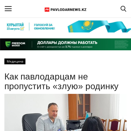
Войти
Регистрация
Главная
Медицина
Обратная связь
Как павлодарцам не
ПАВЛОДАРСКАЯ ОБЛАСТЬ
пропустить «злую» родинку
КАЗАХСТАН
МИР
СПЕЦПРОЕКТЫ