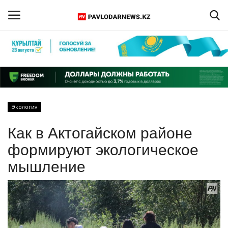
Войти
Регистрация
Главная
Экология
Обратная связь
Как в Актогайском районе
ПАВЛОДАРСКАЯ ОБЛАСТЬ
формируют экологическое
мышление
КАЗАХСТАН
МИР
СПЕЦПРОЕКТЫ