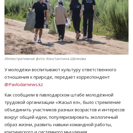
СПОРТ
Чек-лист
РАЗВЛЕЧЕНИЯ
OFFICIAL
Иллюстративное фото: Константина Шелкова
У молодёжи воспитывают культуру ответственного
Курултай
отношения к природе, передаёт корреспондент
@Pavlodarnews.kz
Язык
Как сообщили в павлодарском штабе молодёжной
Қазақша
Русский
трудовой организации «Жасыл ел», было стремление
объединить участников разных возрастов и интересов
вокруг общей идеи, популяризировать экологичный
образ жизни, развить навыки командной работы,
критического и системного мышления.