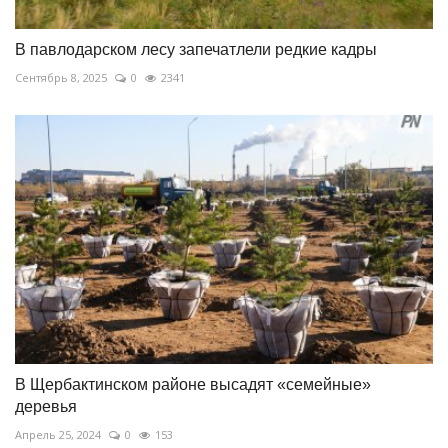
В павлодарском лесу запечатлели редкие кадры
Сентябрь 8, 2025
0
2341
В Щербактинском районе высадят «семейные»
деревья
Апрель 25, 2024
0
153