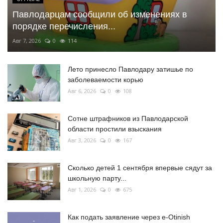
Павлодарцам сообщили об изменениях в
порядке перечисления...
Авг 7, 2026
0
114
Лето принесло Павлодару затишье по
заболеваемости корью
Авг 6, 2026
0
108
Сотне штрафников из Павлодарской
области простили взыскания
Авг 3, 2026
0
167
Сколько детей 1 сентября впервые сядут за
школьную парту...
Авг 1, 2026
0
675
Как подать заявление через e-Otinish