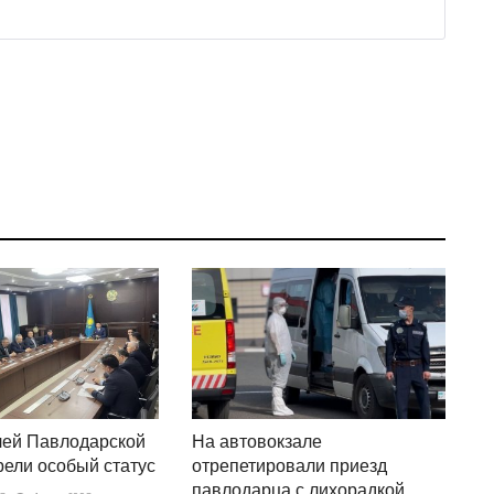
лей Павлодарской
На автовокзале
рели особый статус
отрепетировали приезд
павлодарца с лихорадкой