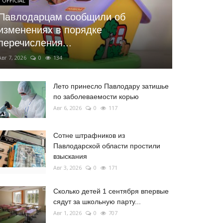
OFFICIAL
Павлодарцам сообщили об
изменениях в порядке
перечисления...
Авг 7, 2026
0
134
Лето принесло Павлодару затишье
по заболеваемости корью
Авг 6, 2026
0
117
Сотне штрафников из
Павлодарской области простили
взыскания
Авг 3, 2026
0
171
Сколько детей 1 сентября впервые
сядут за школьную парту...
Авг 1, 2026
0
707