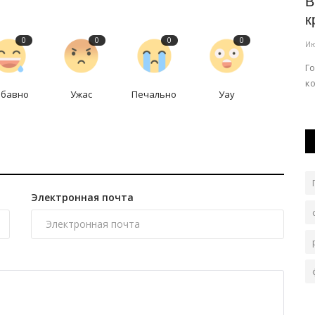
ю
Сколько детей 1 сентября впервые
В
сядут за школьную парту...
к
0
0
0
0
Авг 1, 2026
0
707
Ию
вая встреча
В регионе продолжается подготовка к новому
Г
учебному году.
к
абавно
Ужас
Печально
Уау
Электронная почта