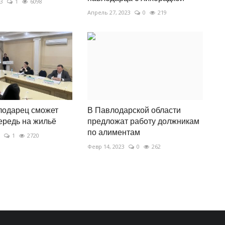
23
1
6098
Апрель 27, 2023
0
219
лодарец сможет
В Павлодарской области
чередь на жильё
предложат работу должникам
по алиментам
1
2720
Февр 14, 2023
0
262