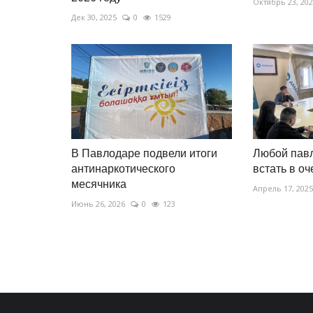
Октябрь 23, 20
Дек 30, 2025
0
1529
В Павлодаре подвели итоги
Любой пав
антинаркотического
встать в о
месячника
Апрель 17, 2025
Июнь 26, 2026
0
123