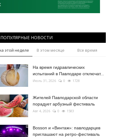
ПОПУЛЯРНЫЕ НОВОСТИ
на этой неделе
В этом месяце
Все время
На время гидравлических
испытаний в Павлодаре отключат...
Июль 31, 2026
0
1728
Жителей Павлодарской области
порадует арбузный фестиваль
Авг 4, 2026
0
1583
Bosson и «Винтаж»: павлодарцев
приглашают на ретро-фестиваль