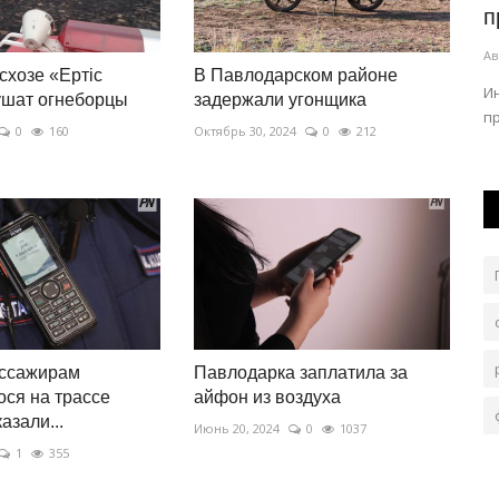
штормовое предупреждение
п
Авг 3, 2026
0
239
Ав
схозе «Ертiс
В Павлодарском районе
 сезон.
Синоптики прогнозируют град и шквал.
И
ушат огнеборцы
задержали угонщика
п
0
160
Октябрь 30, 2024
0
212
ссажирам
Павлодарка заплатила за
ся на трассе
айфон из воздуха
азали...
Июнь 20, 2024
0
1037
1
355