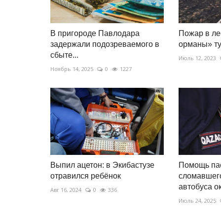
столетия назад за 200...
Июнь 20, 2026
2
1449
В пригороде Павлодара
Пожар в ле
Музей под открытым небом начал свой 21-й
задержали подозреваемого в
орманы» т
сбыте...
Июль 12, 2023
Ноябрь 14, 2025
0
1227
Выпил ацетон: в Экибастузе
Помощь па
отравился ребёнок
сломавшего
автобуса ок
Авг 16, 2024
0
336
Июль 24, 2025