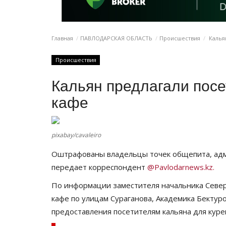
Главная
ПАВЛОДАРСКАЯ ОБЛАСТЬ
Происшествия
Кальян
Происшествия
Кальян предлагали посе
кафе
pixabay/cavaleiro
Оштрафованы владельцы точек общепита, адм
передает корреспондент
@Pavlodarnews.kz.
По информации заместителя начальника Север
кафе по улицам Сураганова, Академика Бектур
предоставления посетителям кальяна для куре