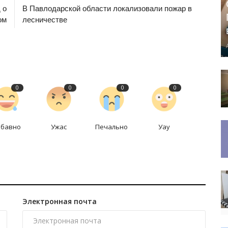
 о
В Павлодарской области локализовали пожар в
ом
лесничестве
0
0
0
0
абавно
Ужас
Печально
Уау
Электронная почта