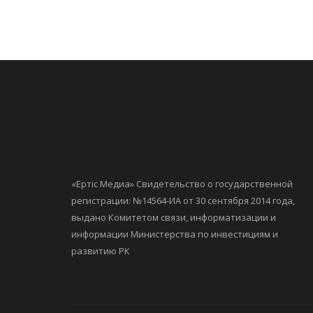
«Ертiс Медиа» Свидетельство о государственной
регистрации: №14564-ИА от 30 сентября 2014 года,
выдано Комитетом связи, информатизации и
информации Министерства по инвестициям и
развитию РК