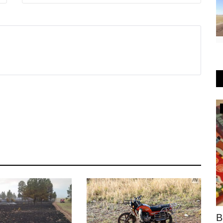
OFFICIAL
 на два
В Павлодарской области объявлено
В