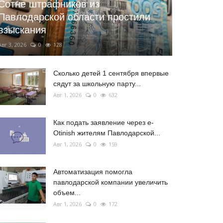
Сотне штрафников из
Павлодарской области простили
взыскания
Авг 3, 2026
0
128
Сколько детей 1 сентября впервые
сядут за школьную парту...
Авг 1, 2026
0
632
Как подать заявление через e-
Otinish жителям Павлодарской...
Авг 1, 2026
0
159
Автоматизация помогла
павлодарской компании увеличить
объем...
Авг 1, 2026
0
172