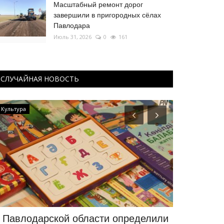
Масштабный ремонт дорог
завершили в пригородных сёлах
Павлодара
Июль 31, 2026
0
161
СЛУЧАЙНАЯ НОВОСТЬ
Культура
РАЗВЛЕЧЕНИЯ
 Павлодарской области определили
Кто выступ