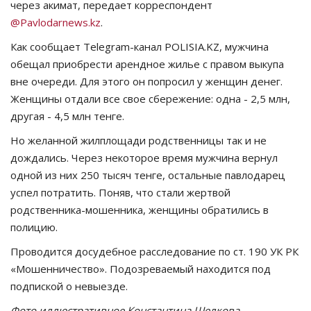
через акимат, передает корреспондент
@Pavlodarnews.kz
.
СПОРТ
Как сообщает Telegram-канал POLISIA.KZ, мужчина
Чек-лист
обещал приобрести арендное жилье с правом выкупа
вне очереди. Для этого он попросил у женщин денег.
РАЗВЛЕЧЕНИЯ
Женщины отдали все свое сбережение: одна - 2,5 млн,
другая - 4,5 млн тенге.
OFFICIAL
Но желанной жилплощади родственницы так и не
дождались. Через некоторое время мужчина вернул
Курултай
одной из них 250 тысяч тенге, остальные павлодарец
успел потратить. Поняв, что стали жертвой
Язык
родственника-мошенника, женщины обратились в
полицию.
Қазақша
Русский
Проводится досудебное расследование по ст. 190 УК РК
«Мошенничество». Подозреваемый находится под
подпиской о невыезде.
Фото иллюстративное Константина Шелкова