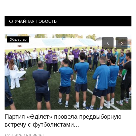
СЛУЧАЙНАЯ НОВОСТЬ
Общество
м
Партия «Әділет» провела предвыборную
В
встречу с футболистами...
п
Авг 8, 2026
0
163
Ав