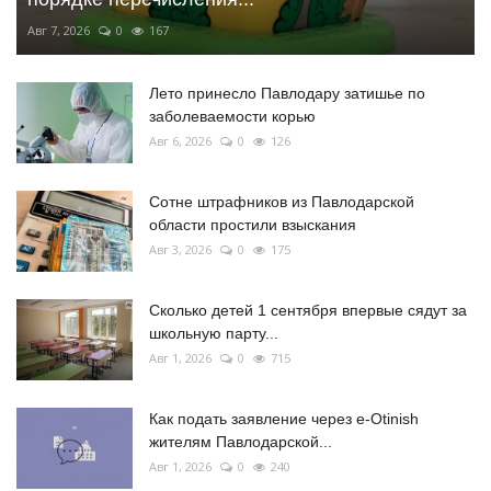
Авг 7, 2026
0
167
Лето принесло Павлодару затишье по
заболеваемости корью
Авг 6, 2026
0
126
Сотне штрафников из Павлодарской
области простили взыскания
Авг 3, 2026
0
175
Сколько детей 1 сентября впервые сядут за
школьную парту...
Авг 1, 2026
0
715
Как подать заявление через e-Otinish
жителям Павлодарской...
Авг 1, 2026
0
240