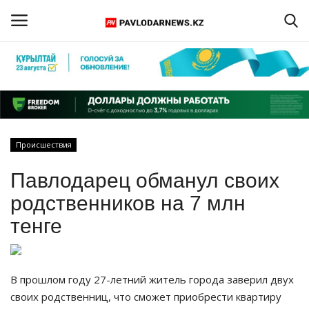
Войти
Регистрация
Главная
Происшествия
Обратная связь
Павлодарец обманул своих
ПАВЛОДАРСКАЯ ОБЛАСТЬ
родственников на 7 млн
тенге
КАЗАХСТАН
МИР
В прошлом году 27-летний житель города заверил двух
своих родственниц, что сможет приобрести квартиру
СПЕЦПРОЕКТЫ