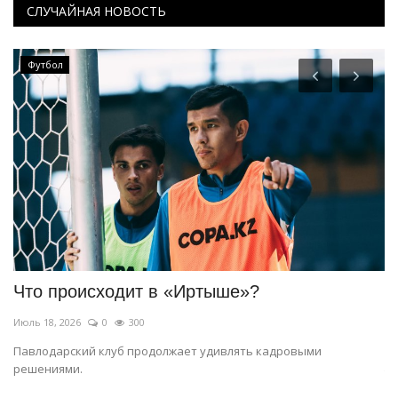
СЛУЧАЙНАЯ НОВОСТЬ
Футбол
Что происходит в «Иртыше»?
П
д
Июль 18, 2026
0
300
Ян
Павлодарский клуб продолжает удивлять кадровыми
решениями.
Тр