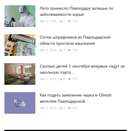
Лето принесло Павлодару затишье по
заболеваемости корью
Авг 6, 2026
0
127
Сотне штрафников из Павлодарской
области простили взыскания
Авг 3, 2026
0
194
Сколько детей 1 сентября впервые сядут за
школьную парту...
Авг 1, 2026
0
717
Как подать заявление через e-Otinish
жителям Павлодарской...
Авг 1, 2026
0
242