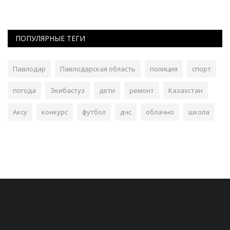
ПОПУЛЯРНЫЕ ТЕГИ
Павлодар
Павлодарская область
полиция
спорт
погода
Экибастуз
дети
ремонт
Казахстан
Аксу
конкурс
футбол
дчс
облачно
школа