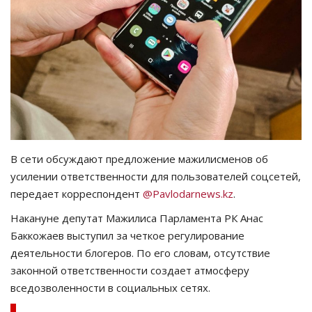
СПОРТ
Чек-лист
РАЗВЛЕЧЕНИЯ
OFFICIAL
В сети обсуждают предложение мажилисменов об
Курултай
усилении ответственности для пользователей соцсетей,
передает корреспондент
@Pavlodarnews.kz
.
Язык
Накануне депутат Мажилиса Парламента РК Анас
Қазақша
Русский
Баккожаев выступил за четкое регулирование
деятельности блогеров. По его словам, отсутствие
законной ответственности создает атмосферу
вседозволенности в социальных сетях.