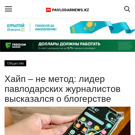
Войти
Регистрация
Главная
Общество
Обратная связь
Хайп – не метод: лидер
ПАВЛОДАРСКАЯ ОБЛАСТЬ
павлодарских журналистов
высказался о блогерстве
КАЗАХСТАН
МИР
СПЕЦПРОЕКТЫ