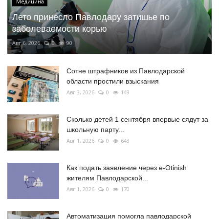
Медицина
Лето принесло Павлодару затишье по
заболеваемости корью
Авг 6, 2026
0
90
Сотне штрафников из Павлодарской
области простили взыскания
Авг 3, 2026
0
149
Сколько детей 1 сентября впервые сядут за
школьную парту...
Авг 1, 2026
0
643
Как подать заявление через e-Otinish
жителям Павлодарской...
Авг 1, 2026
0
170
Автоматизация помогла павлодарской