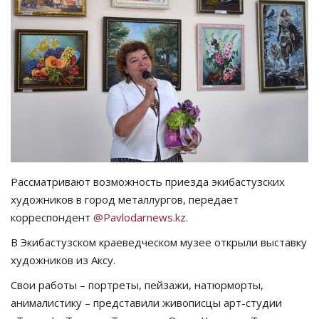
СПОРТ
Чек-лист
РАЗВЛЕЧЕНИЯ
OFFICIAL
Курултай
Рассматривают возможность приезда экибастузских
художников в город металлургов, передает
Язык
корреспондент
@Pavlodarnews.kz
.
Қазақша
Русский
В Экибастузском краеведческом музее открыли выставку
художников из Аксу.
Свои работы – портреты, пейзажи, натюрморты,
анималистику – представили живописцы арт-студии