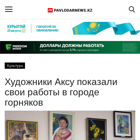
Войти
Регистрация
Главная
Культура
Обратная связь
Художники Аксу показали
ПАВЛОДАРСКАЯ ОБЛАСТЬ
свои работы в городе
горняков
КАЗАХСТАН
МИР
СПЕЦПРОЕКТЫ