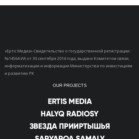
«Ертiс Медиа» Свидетельство о государственной регистрации:
№14564-ИА от 30 сентября 2014 года, выдано Комитетом связи,
информатизации и информации Министерства по инвестициям
и развитию РК
OUR PROJECTS