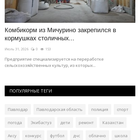
Память павлодарца, чьи картины собирала
П
прима-балерина,...
д
Июль 25, 2026
0
177
Ию
Изучить след художника в истории развития казахстанского
До
искусства можно будет в...
и 
ПОПУЛЯРНЫЕ ТЕГИ
Павлодар
Павлодарская область
полиция
спорт
погода
Экибастуз
дети
ремонт
Казахстан
Аксу
конкурс
футбол
дчс
облачно
школа