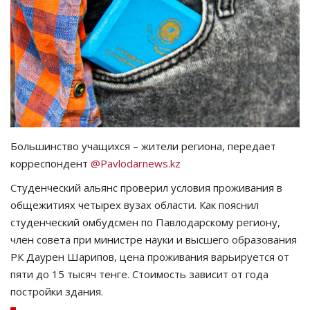
СПОРТ
Чек-лист
РАЗВЛЕЧЕНИЯ
OFFICIAL
Большинство учащихся – жители региона, передает
корреспондент
@Pavlodarnews.kz
Курултай
Студенческий альянс проверил условия проживания в
Язык
общежитиях четырех вузах области. Как пояснил
студенческий омбудсмен по Павлодарскому региону,
Қазақша
Русский
член совета при министре науки и высшего образования
РК Даурен Шарипов, цена проживания варьируется от
пяти до 15 тысяч тенге. Стоимость зависит от года
постройки здания.