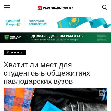
Войти
Регистрация
Главная
Образование
Обратная связь
Хватит ли мест для
ПАВЛОДАРСКАЯ ОБЛАСТЬ
студентов в общежитиях
павлодарских вузов
КАЗАХСТАН
МИР
СПЕЦПРОЕКТЫ