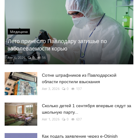
Медицина
Лето принесло Павлодару затишье по
заболеваемости корью
Авг 6, 2026
0
56
Сотне штрафников из Павлодарской
области простили взыскания
Авг 3, 2026
0
137
Сколько детей 1 сентября впервые сядут за
школьную парту...
Авг 1, 2026
0
637
Как подать заявление через e-Otinish