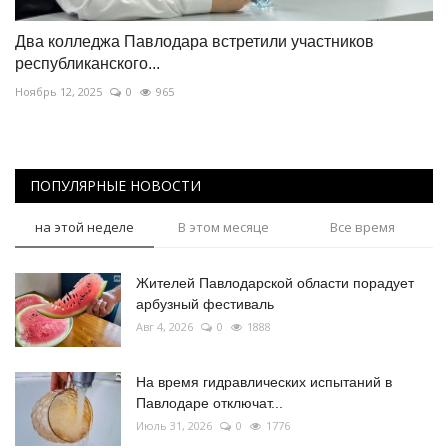
Два колледжа Павлодара встретили участников
республиканского...
Ноябрь 12, 2025
0
965
ПОПУЛЯРНЫЕ НОВОСТИ
на этой неделе
В этом месяце
Все время
Жителей Павлодарской области порадует
арбузный фестиваль
Авг 4, 2026
0
1888
На время гидравлических испытаний в
Павлодаре отключат...
Июль 31, 2026
0
1776