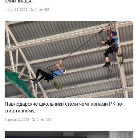
олимпиады...
Февр 26, 2023
0
653
Павлодарские школьники стали чемпионами РК по
спортивному...
Апрель 2, 2023
0
295