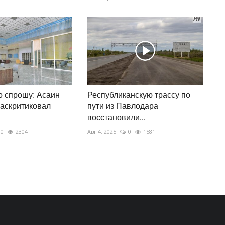
о спрошу: Асаин
Республиканскую трассу по
аскритиковал
пути из Павлодара
восстановили...
0
2304
Авг 4, 2025
0
1581