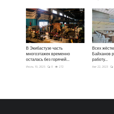
В Экибастузе часть
Всех жёстк
многоэтажек временно
Байханов р
осталась без горячей...
работу...
Июль 10, 2025
0
272
Авг 22, 2023