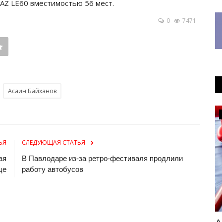
SAZ LE60 вместимостью 56 мест.
0
7471
Асаин Байханов
Образование
ЬЯ
СЛЕДУЮЩАЯ СТАТЬЯ
ая
В Павлодаре из-за ретро-фестиваля продлили
це
работу автобусов