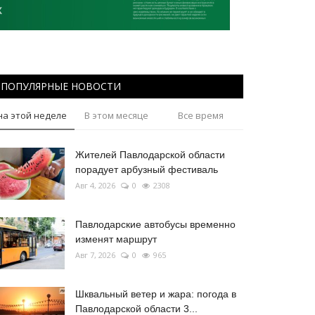
ПОПУЛЯРНЫЕ НОВОСТИ
на этой неделе
В этом месяце
Все время
Жителей Павлодарской области
порадует арбузный фестиваль
Авг 4, 2026
0
2308
Павлодарские автобусы временно
изменят маршрут
Авг 7, 2026
0
965
Шквальный ветер и жара: погода в
Павлодарской области 3...