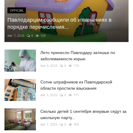
OFFICIAL
Павлодарцам сообщили об изменениях в
порядке перечисления...
Авг 7, 2026
0
129
Лето принесло Павлодару затишье по
заболеваемости корью
Авг 6, 2026
0
116
Сотне штрафников из Павлодарской
области простили взыскания
Авг 3, 2026
0
171
Сколько детей 1 сентября впервые сядут за
школьную парту...
Авг 1, 2026
0
704