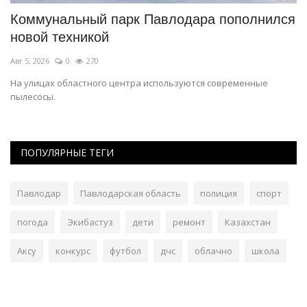
Коммунальный парк Павлодара пополнился
О
новой техникой
о
Авг 5, 2026
0
270
Ав
На улицах областного центра используются современные
В 
пылесосы.
по
ПОПУЛЯРНЫЕ ТЕГИ
Павлодар
Павлодарская область
полиция
спорт
погода
Экибастуз
дети
ремонт
Казахстан
Аксу
конкурс
футбол
дчс
облачно
школа