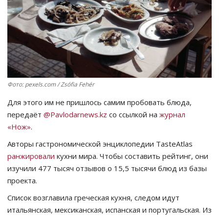
СПОРТ
Чек-лист
РАЗВЛЕЧЕНИЯ
Фото: pexels.com / Zsófia Fehér
OFFICIAL
Для этого им не пришлось самим пробовать блюда,
передаёт
@Pavlodarnews.kz
со ссылкой на
журнал
Курултай
«Нож»
.
Язык
Авторы гастрономической энциклопедии TasteAtlas
ранжировали
кухни мира. Чтобы составить рейтинг, они
Қазақша
Русский
изучили 477 тысяч отзывов о 15,5 тысячи блюд из базы
проекта.
Список возглавила греческая кухня, следом идут
итальянская, мексиканская, испанская и португальская. Из