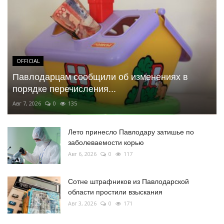
OFFICIAL
Павлодарцам сообщили об изменениях в
порядке перечисления...
Авг 7, 2026
0
135
Лето принесло Павлодару затишье по
заболеваемости корью
Авг 6, 2026
0
117
Сотне штрафников из Павлодарской
области простили взыскания
Авг 3, 2026
0
171