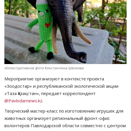
СПОРТ
Чек-лист
РАЗВЛЕЧЕНИЯ
OFFICIAL
Иллюстративное фото Константина Шелкова
Курултай
Мероприятие организуют в контексте проекта
Язык
«Зоодостар» и республиканской экологической акции
«Таза Қазақстан», передаёт корреспондент
Қазақша
Русский
@Pavlodarnews.kz
.
Творческий мастер-класс по изготовлению игрушек для
животных организует региональный фронт-офис
волонтеров Павлодарской области совместно с центром