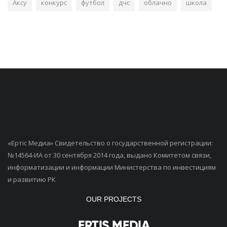
Аксу
конкурс
футбол
дчс
облачно
школа
«Ертiс Медиа» Свидетельство о государственной регистрации:
№14564-ИА от 30 сентября 2014 года, выдано Комитетом связи,
информатизации и информации Министерства по инвестициям
и развитию РК
OUR PROJECTS