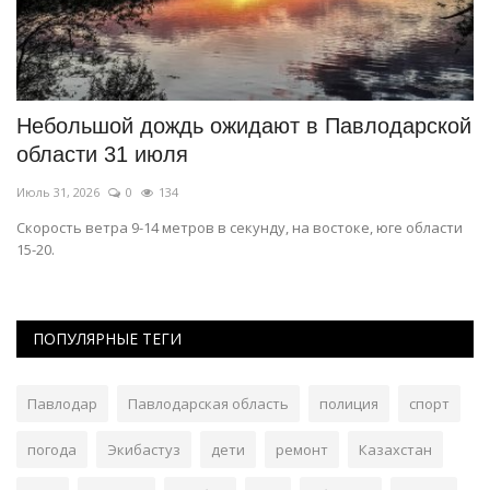
Небольшой дождь ожидают в Павлодарской
П
области 31 июля
д
Июль 31, 2026
0
134
Ию
Скорость ветра 9-14 метров в секунду, на востоке, юге области
О 
15-20.
ПОПУЛЯРНЫЕ ТЕГИ
Павлодар
Павлодарская область
полиция
спорт
погода
Экибастуз
дети
ремонт
Казахстан