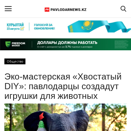
Войти
Регистрация
Главная
Общество
Обратная связь
Эко-мастерская «Хвостатый
ПАВЛОДАРСКАЯ ОБЛАСТЬ
DIY»: павлодарцы создадут
игрушки для животных
КАЗАХСТАН
МИР
СПЕЦПРОЕКТЫ