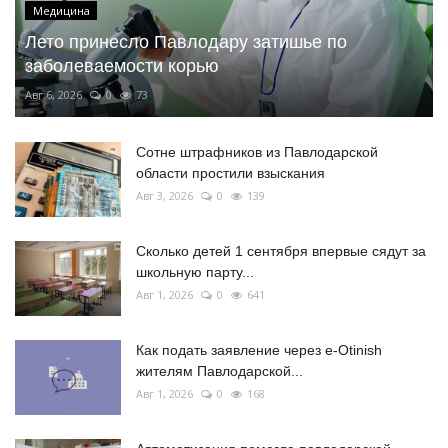
Медицина
Лето принесло Павлодару затишье по
заболеваемости корью
Авг 6, 2026
0
73
Сотне штрафников из Павлодарской
области простили взыскания
Авг 3, 2026
0
139
Сколько детей 1 сентября впервые сядут за
школьную парту...
Авг 1, 2026
0
641
Как подать заявление через e-Otinish
жителям Павлодарской...
Авг 1, 2026
0
168