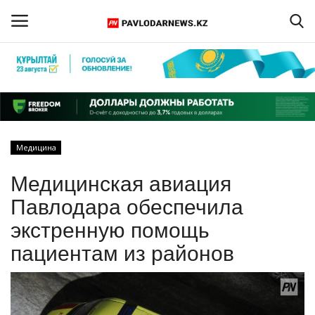
Войти
Регистрация
Главная
Медицина
Обратная связь
Медицинская авиация
ПАВЛОДАРСКАЯ ОБЛАСТЬ
Павлодара обеспечила
экстренную помощь
КАЗАХСТАН
пациентам из районов
МИР
СПЕЦПРОЕКТЫ