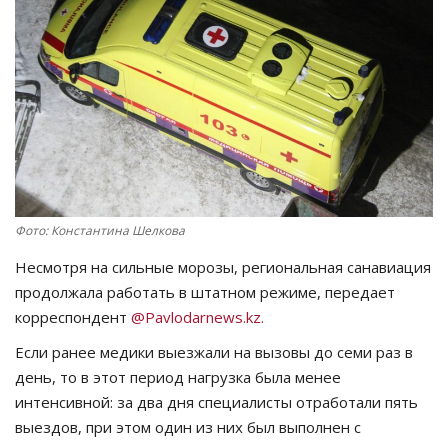
СПОРТ
Чек-лист
РАЗВЛЕЧЕНИЯ
OFFICIAL
Фото: Константина Шелкова
Курултай
Несмотря на сильные морозы, региональная санавиация
Язык
продолжала работать в штатном режиме, передает
корреспондент
@Pavlodarnews.kz.
Қазақша
Русский
Если ранее медики выезжали на вызовы до семи раз в
день, то в этот период нагрузка была менее
интенсивной: за два дня специалисты отработали пять
выездов, при этом один из них был выполнен с