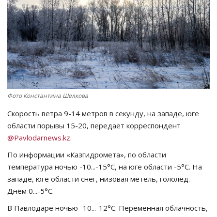
СПОРТ
Чек-лист
РАЗВЛЕЧЕНИЯ
OFFICIAL
Фото Константина Шелкова
Скорость ветра 9-14 метров в секунду, на западе, юге
Курултай
области порывы 15-20, передает корреспондент
@Pavlodarnews.kz
.
Язык
По информации «Казгидромета», по области
Қазақша
Русский
температура ночью -10...-15°C, на юге области -5°C. На
западе, юге области снег, низовая метель, гололёд.
Днём 0...-5°C.
В Павлодаре ночью -10...-12°C. Переменная облачность,