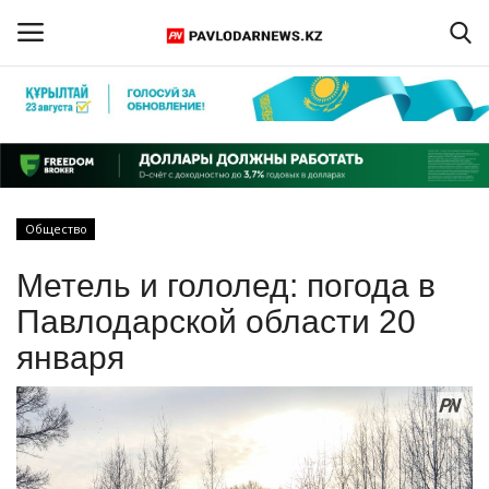
Войти
Регистрация
Главная
Общество
Обратная связь
Метель и гололед: погода в
ПАВЛОДАРСКАЯ ОБЛАСТЬ
Павлодарской области 20
января
КАЗАХСТАН
МИР
СПЕЦПРОЕКТЫ