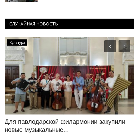
СЛУЧАЙНАЯ НОВОСТЬ
Культура
и
Для павлодарской филармонии закупили
«
новые музыкальные...
п