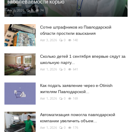
заболеваемости корью
Авг 6, 2026
0
74
Сотне штрафников из Павлодарской
области простили взыскания
Авг 3, 2026
0
140
Сколько детей 1 сентября впервые сядут за
школьную парту...
Авг 1, 2026
0
641
Как подать заявление через e-Otinish
жителям Павлодарской...
Авг 1, 2026
0
169
Автоматизация помогла павлодарской
компании увеличить объем...
Авг 1, 2026
0
176