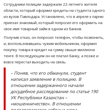
Сотрудники полиции задержали 22-летнего жителя
СПОРТ
области, который оформил кредиты на студента одного
из вузов Павлодара. Установлено, что в апреле к парню
Чек-лист
приехал знакомый, который попросил его оформить на
свое имя товарный займ в одном из банков.
РАЗВЛЕЧЕНИЯ
Получив отказ, он попросил телефон, чтобы позвонить,
и, воспользовавшись чужим мобильником, оформил
OFFICIAL
покупку товара в кредит на сумму свыше миллиона
тенге. В последующем он не платил банку, а позже и
Курултай
вовсе перестал выходить на связь.
Язык
– Поняв, что его обманули, студент
написал заявление в полицию. В
Қазақша
Русский
отношении задержанного начали
досудебное расследование по статье 190
УК Республики Казахстан –
«мошенничество». В отношении
подозреваемого избрана мера