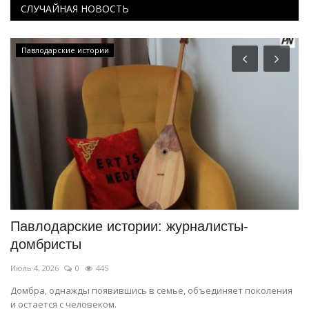
СЛУЧАЙНАЯ НОВОСТЬ
Павлодарские истории
Павлодарские истории: журналисты-
П
домбристы
п
Июль 4, 2026
0
445
Ию
Домбра, однажды появившись в семье, объединяет поколения
Сп
и остается с человеком.
ме