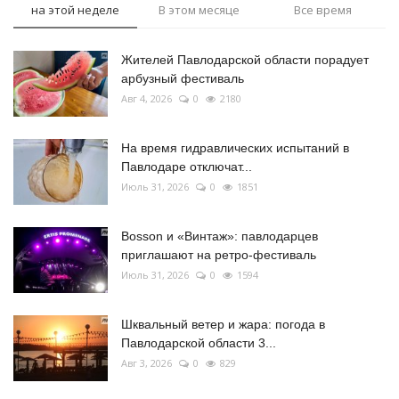
на этой неделе
В этом месяце
Все время
Жителей Павлодарской области порадует
арбузный фестиваль
Авг 4, 2026
0
2180
На время гидравлических испытаний в
Павлодаре отключат...
Июль 31, 2026
0
1851
Bosson и «Винтаж»: павлодарцев
приглашают на ретро-фестиваль
Июль 31, 2026
0
1594
Шквальный ветер и жара: погода в
Павлодарской области 3...
Авг 3, 2026
0
829