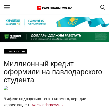
Войти
Регистрация
Главная
Происшествия
Обратная связь
Миллионный кредит
ПАВЛОДАРСКАЯ ОБЛАСТЬ
оформили на павлодарского
студента
КАЗАХСТАН
МИР
В афере подозревают его знакомого, передает
корреспондент
@Pavlodarnews.kz
.
СПЕЦПРОЕКТЫ