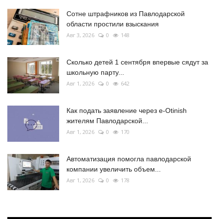
Сотне штрафников из Павлодарской
области простили взыскания
Авг 3, 2026
0
148
Сколько детей 1 сентября впервые сядут за
школьную парту...
Авг 1, 2026
0
642
Как подать заявление через e-Otinish
жителям Павлодарской...
Авг 1, 2026
0
170
Автоматизация помогла павлодарской
компании увеличить объем...
Авг 1, 2026
0
178