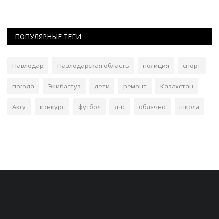
ПОПУЛЯРНЫЕ ТЕГИ
Павлодар
Павлодарская область
полиция
спорт
погода
Экибастуз
дети
ремонт
Казахстан
Аксу
конкурс
футбол
дчс
облачно
школа