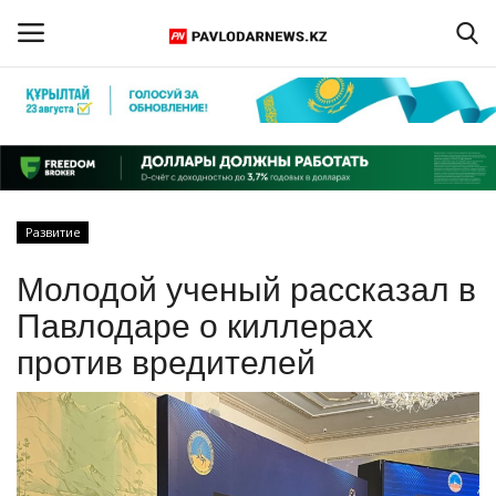
Войти
Регистрация
Главная
Развитие
Обратная связь
Молодой ученый рассказал в
ПАВЛОДАРСКАЯ ОБЛАСТЬ
Павлодаре о киллерах
против вредителей
КАЗАХСТАН
МИР
СПЕЦПРОЕКТЫ