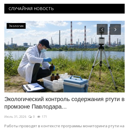
СЛУЧАЙНАЯ НОВОСТЬ
Экология
Экологический контроль содержания ртути в
С
промзоне Павлодара...
т
Июль 31, 2026
0
171
Ию
Работы проводят в контексте программы мониторинга ртути на
Эт