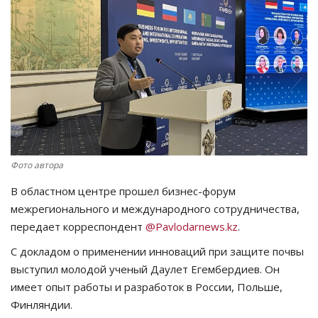
СПОРТ
Чек-лист
РАЗВЛЕЧЕНИЯ
OFFICIAL
Фото автора
Курултай
В областном центре прошел бизнес-форум
Язык
межрегионального и международного сотрудничества,
передает корреспондент
@Pavlodarnews.kz
.
Қазақша
Русский
С докладом о применении инноваций при защите почвы
выступил молодой ученый Даулет Егембердиев. Он
имеет опыт работы и разработок в России, Польше,
Финляндии.