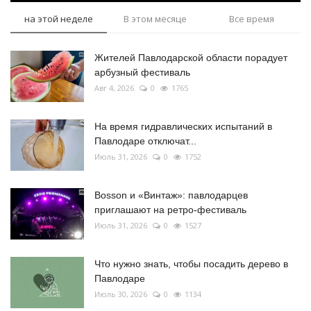
на этой неделе
В этом месяце
Все время
Жителей Павлодарской области порадует
арбузный фестиваль
Авг 4, 2026
0
1765
На время гидравлических испытаний в
Павлодаре отключат...
Июль 31, 2026
0
1752
Bosson и «Винтаж»: павлодарцев
приглашают на ретро-фестиваль
Июль 31, 2026
0
1527
Что нужно знать, чтобы посадить дерево в
Павлодаре
Июль 30, 2026
0
1134