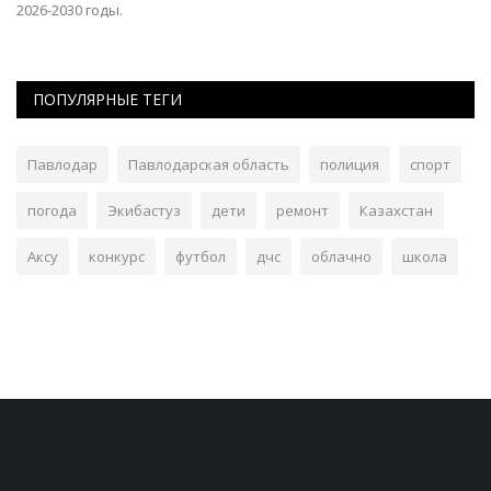
2026-2030 годы.
ПОПУЛЯРНЫЕ ТЕГИ
Павлодар
Павлодарская область
полиция
спорт
погода
Экибастуз
дети
ремонт
Казахстан
Аксу
конкурс
футбол
дчс
облачно
школа