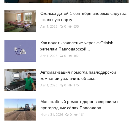
Сколько детей 1 сентября впервые сядут за
школьную парту...
Авг 1, 2026
0
635
Как подать заявление через e-Otinish
жителям Павлодарской...
Авг 1, 2026
0
162
Автоматизация помогла павлодарской
компании увеличить объем...
Авг 1, 2026
0
175
Масштабный ремонт дорог завершили в
пригородных сёлах Павлодара
Июль 31, 2026
0
164