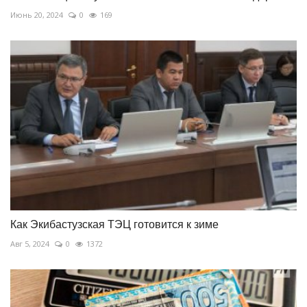
Июнь 20, 2024
0
169
Как Экибастузская ТЭЦ готовится к зиме
Авг 5, 2024
0
1372