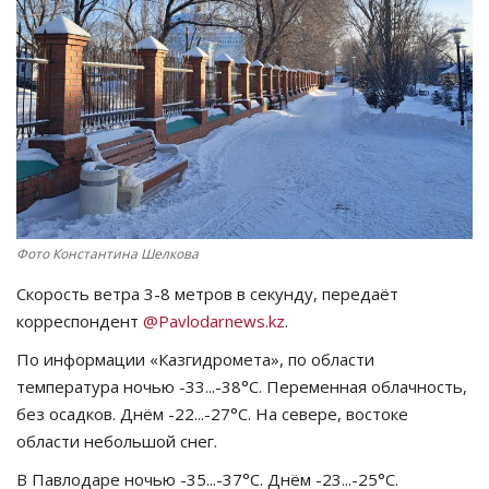
СПОРТ
Чек-лист
РАЗВЛЕЧЕНИЯ
OFFICIAL
Фото Константина Шелкова
Курултай
Скорость ветра 3-8 метров в секунду, передаёт
Язык
корреспондент
@Pavlodarnews.kz
.
Қазақша
Русский
По информации «Казгидромета», по области
температура ночью -33...-38°C. Переменная облачность,
без осадков. Днём -22...-27°C. На севере, востоке
области небольшой снег.
В Павлодаре ночью -35...-37°C. Днём -23...-25°C.