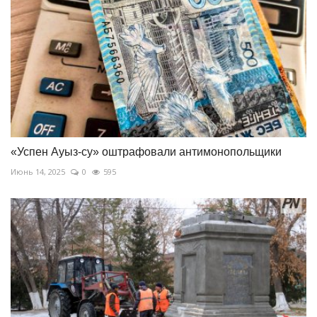
«Успен Ауыз-су» оштрафовали антимонопольщики
Июнь 14, 2025
0
595