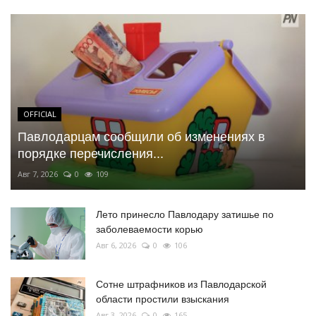
OFFICIAL
Павлодарцам сообщили об изменениях в
порядке перечисления...
Авг 7, 2026
0
109
Лето принесло Павлодару затишье по
заболеваемости корью
Авг 6, 2026
0
106
Сотне штрафников из Павлодарской
области простили взыскания
Авг 3, 2026
0
165