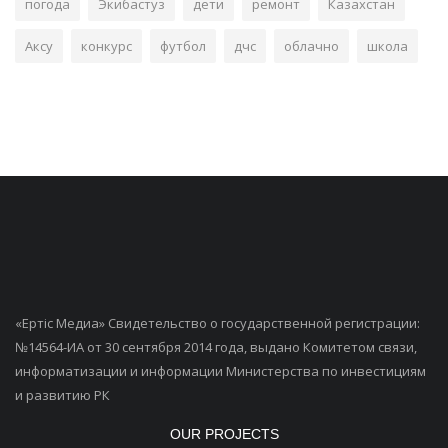
погода
Экибастуз
дети
ремонт
Казахстан
Аксу
конкурс
футбол
дчс
облачно
школа
«Ертiс Медиа» Свидетельство о государственной регистрации:
№14564-ИА от 30 сентября 2014 года, выдано Комитетом связи,
информатизации и информации Министерства по инвестициям
и развитию РК
OUR PROJECTS