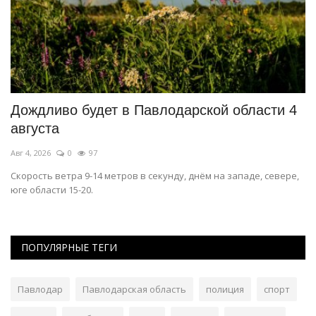
и
Дождливо будет в Павлодарской области 4
М
августа
с
Авг 4, 2026
0
97
Ав
а
Скорость ветра 9-14 метров в секунду, днём на западе, севере,
Ми
юге области 15-20.
бы
ПОПУЛЯРНЫЕ ТЕГИ
Павлодар
Павлодарская область
полиция
спорт