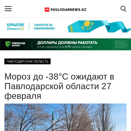
Войти
Регистрация
Главная
ПАВЛОДАРСКАЯ ОБЛАСТЬ
Обратная связь
Мороз до -38°C ожидают в
ПАВЛОДАРСКАЯ ОБЛАСТЬ
Павлодарской области 27
февраля
КАЗАХСТАН
МИР
СПЕЦПРОЕКТЫ