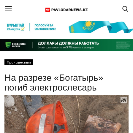
Войти
Регистрация
Главная
Происшествия
Обратная связь
На разрезе «Богатырь»
ПАВЛОДАРСКАЯ ОБЛАСТЬ
погиб электрослесарь
КАЗАХСТАН
МИР
СПЕЦПРОЕКТЫ