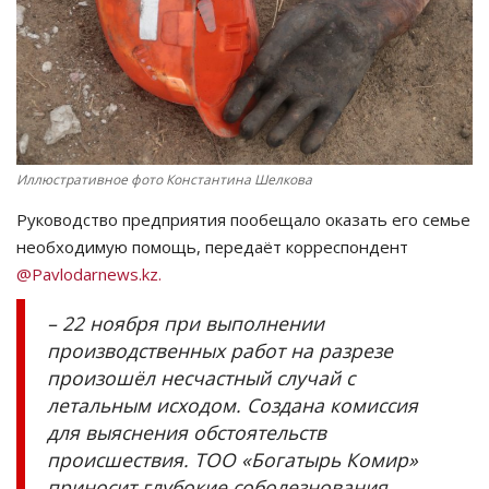
СПОРТ
Чек-лист
РАЗВЛЕЧЕНИЯ
Иллюстративное фото Константина Шелкова
OFFICIAL
Руководство предприятия пообещало оказать его семье
необходимую помощь, передаёт корреспондент
Курултай
@Pavlodarnews.kz.
Язык
– 22 ноября при выполнении
производственных работ на разрезе
Қазақша
Русский
произошёл несчастный случай с
летальным исходом. Создана комиссия
для выяснения обстоятельств
происшествия. ТОО «Богатырь Комир»
приносит глубокие соболезнования