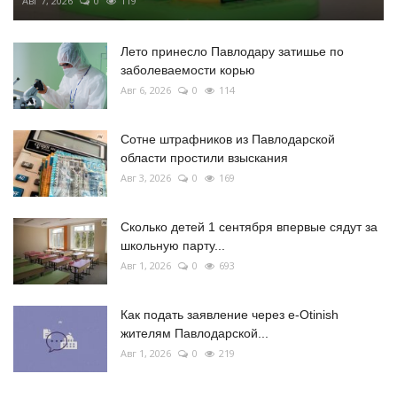
Авг 7, 2026
0
119
Лето принесло Павлодару затишье по
заболеваемости корью
Авг 6, 2026
0
114
Сотне штрафников из Павлодарской
области простили взыскания
Авг 3, 2026
0
169
Сколько детей 1 сентября впервые сядут за
школьную парту...
Авг 1, 2026
0
693
Как подать заявление через e-Otinish
жителям Павлодарской...
Авг 1, 2026
0
219