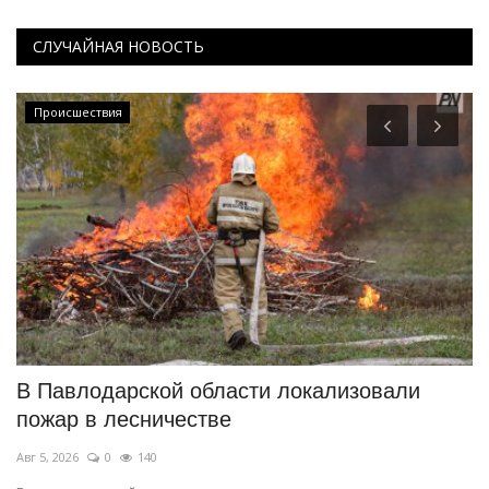
СЛУЧАЙНАЯ НОВОСТЬ
Происшествия
ся
В Павлодарской области локализовали
О
пожар в лесничестве
о
Авг 5, 2026
0
140
Ав