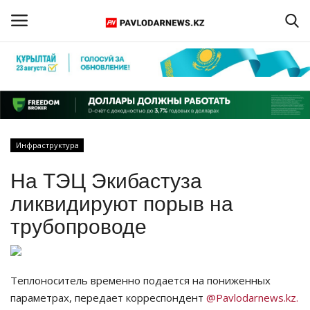
Войти
Регистрация
Главная
Инфраструктура
Обратная связь
На ТЭЦ Экибастуза
ПАВЛОДАРСКАЯ ОБЛАСТЬ
ликвидируют порыв на
трубопроводе
КАЗАХСТАН
МИР
Теплоноситель временно подается на пониженных
параметрах, передает корреспондент
@Pavlodarnews.kz.
СПЕЦПРОЕКТЫ