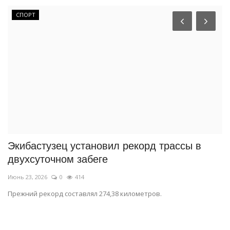
СПОРТ
Экибастузец установил рекорд трассы в
П
двухсуточном забеге
б
Июнь 23, 2026
0
414
Ию
Прежний рекорд составлял 274,38 километров.
Пр
зд