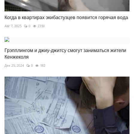
Когда в квартирах экибастузцев появится горячая вода
Авг 7, 2025
0
2350
Грэпплингом и джиу-джитсу смогут заниматься жители
Кенжеколя
Дек 25, 2024
0
182