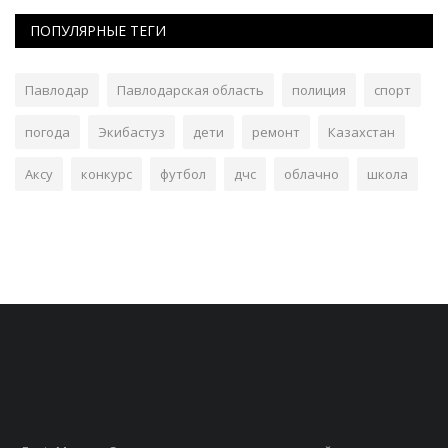
ПОПУЛЯРНЫЕ ТЕГИ
Павлодар
Павлодарская область
полиция
спорт
погода
Экибастуз
дети
ремонт
Казахстан
Аксу
конкурс
футбол
дчс
облачно
школа