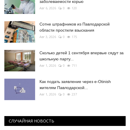
заболеваемости корью
Авг 6, 2026
0
120
Сотне штрафников из Павлодарской
области простили взыскания
Авг 3, 2026
0
175
Сколько детей 1 сентября впервые сядут за
школьную парту...
Авг 1, 2026
0
711
Как подать заявление через e-Otinish
жителям Павлодарской...
Авг 1, 2026
0
237
СЛУЧАЙНАЯ НОВОСТЬ