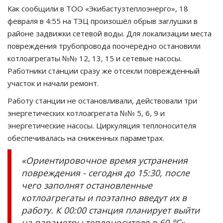
Как сообщили в ТОО «Экибастузтеплоэнерго», 18
СПОРТ
февраля в 4:55 на ТЭЦ произошёл обрыв заглушки в
районе задвижки сетевой воды. Для локализации места
Чек-лист
повреждения трубопровода поочерёдно остановили
котлоагрегаты №№ 12, 13, 15 и сетевые насосы.
РАЗВЛЕЧЕНИЯ
Работники станции сразу же отсекли поврежденный
участок и начали ремонт.
OFFICIAL
Работу станции не остановливали, действовали три
энергетических котлоагрегата №№ 5, 6, 9 и
Курултай
энергетические насосы. Циркуляция теплоносителя
обеспечивалась на сниженных параметрах.
Язык
«Ориентировочное время устранения
Қазақша
Русский
повреждения - сегодня до 15:30, после
чего заполнят остановленные
котлоагрегаты и поэтапно введут их в
работу. К 00:00 станция планирует выйти
на параметры теплоносителя в 60 °С», -