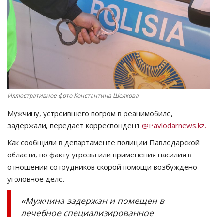
СПОРТ
Чек-лист
РАЗВЛЕЧЕНИЯ
OFFICIAL
Иллюстративное фото Константина Шелкова
Мужчину, устроившего погром в реанимобиле,
Курултай
задержали, передает корреспондент
@Pavlodarnews.kz.
Язык
Как сообщили в департаменте полиции Павлодарской
области, по факту угрозы или применения насилия в
Қазақша
Русский
отношении сотрудников скорой помощи возбуждено
уголовное дело.
«Мужчина задержан и помещен в
лечебное специализированное