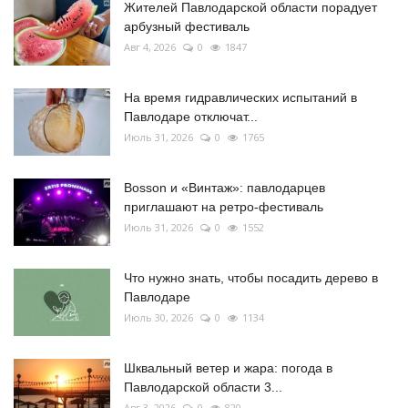
Жителей Павлодарской области порадует
арбузный фестиваль
Авг 4, 2026
0
1847
На время гидравлических испытаний в
Павлодаре отключат...
Июль 31, 2026
0
1765
Bosson и «Винтаж»: павлодарцев
приглашают на ретро-фестиваль
Июль 31, 2026
0
1552
Что нужно знать, чтобы посадить дерево в
Павлодаре
Июль 30, 2026
0
1134
Шквальный ветер и жара: погода в
Павлодарской области 3...
Авг 3, 2026
0
820