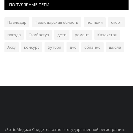
ПОПУЛЯРНЫЕ ТЕГИ
Павлодар
Павлодарская область
полиция
спорт
погода
Экибастуз
дети
ремонт
Казахстан
Аксу
конкурс
футбол
дчс
облачно
школа
«Ертiс Медиа» Свидетельство о государственной регистрации: