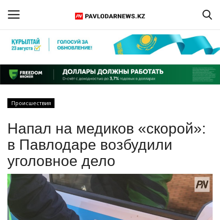
Войти
Регистрация
Главная
Происшествия
Обратная связь
Напал на медиков «скорой»:
ПАВЛОДАРСКАЯ ОБЛАСТЬ
в Павлодаре возбудили
уголовное дело
КАЗАХСТАН
МИР
СПЕЦПРОЕКТЫ