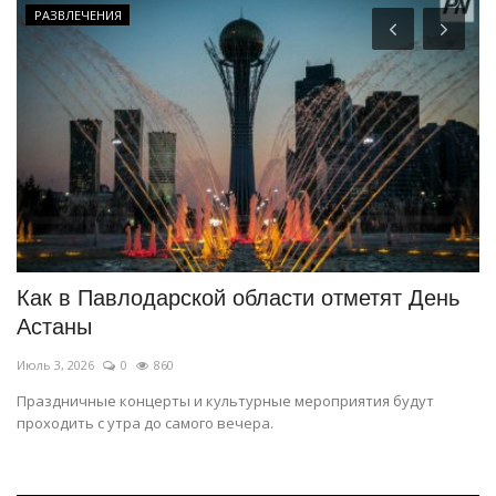
РАЗВЛЕЧЕНИЯ
Как в Павлодарской области отметят День
В
Астаны
в
Июль 3, 2026
0
860
Ию
Праздничные концерты и культурные мероприятия будут
По
проходить с утра до самого вечера.