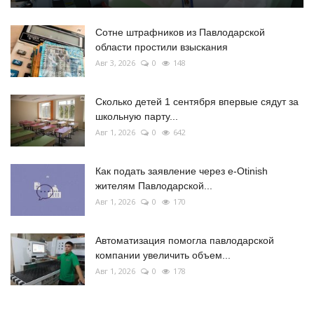
Сотне штрафников из Павлодарской
области простили взыскания
Авг 3, 2026
0
148
Сколько детей 1 сентября впервые сядут за
школьную парту...
Авг 1, 2026
0
642
Как подать заявление через e-Otinish
жителям Павлодарской...
Авг 1, 2026
0
170
Автоматизация помогла павлодарской
компании увеличить объем...
Авг 1, 2026
0
178