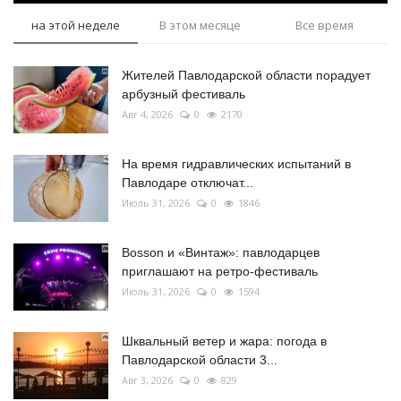
на этой неделе
В этом месяце
Все время
Жителей Павлодарской области порадует
арбузный фестиваль
Авг 4, 2026
0
2170
На время гидравлических испытаний в
Павлодаре отключат...
Июль 31, 2026
0
1846
Bosson и «Винтаж»: павлодарцев
приглашают на ретро-фестиваль
Июль 31, 2026
0
1594
Шквальный ветер и жара: погода в
Павлодарской области 3...
Авг 3, 2026
0
829