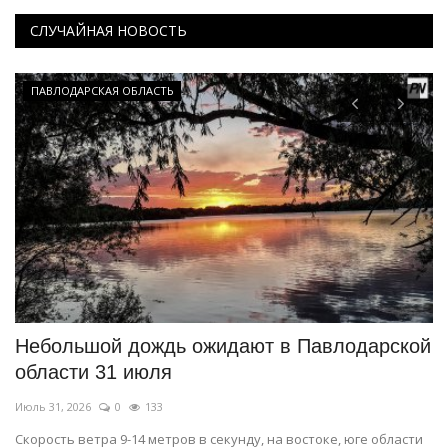
СЛУЧАЙНАЯ НОВОСТЬ
ПАВЛОДАРСКАЯ ОБЛАСТЬ
Небольшой дождь ожидают в Павлодарской
Ч
области 31 июля
и
Июль 31, 2026
0
133
Ию
Скорость ветра 9-14 метров в секунду, на востоке, юге области
Ус