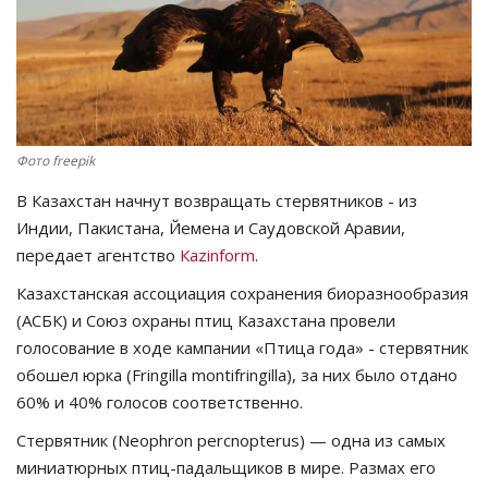
СПОРТ
Чек-лист
РАЗВЛЕЧЕНИЯ
Фото freepik
В Казахстан начнут возвращать стервятников - из
OFFICIAL
Индии, Пакистана, Йемена и Саудовской Аравии,
передает агентство
Кazinform
.
Курултай
Казахстанская ассоциация сохранения биоразнообразия
Язык
(АСБК) и Союз охраны птиц Казахстана провели
голосование в ходе кампании «Птица года» - стервятник
Қазақша
Русский
обошел юрка (Fringilla montifringilla), за них было отдано
60% и 40% голосов соответственно.
Стервятник (Neophron percnopterus) — одна из самых
миниатюрных птиц-падальщиков в мире. Размах его