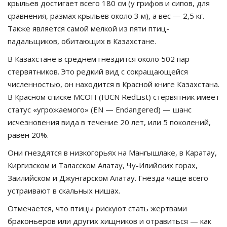
крыльев достигает всего 180 см (у грифов и сипов, для
сравнения, размах крыльев около 3 м), а вес — 2,5 кг.
Также является самой мелкой из пяти птиц-
падальщиков, обитающих в Казахстане.
В Казахстане в среднем гнездится около 502 пар
стервятников. Это редкий вид с сокращающейся
численностью, он находится в Красной книге Казахстана.
В Красном списке МСОП (IUCN RedList) стервятник имеет
статус «угрожаемого» (EN — Endangered) — шанс
исчезновения вида в течение 20 лет, или 5 поколений,
равен 20%.
Они гнездятся в низкогорьях на Мангышлаке, в Каратау,
Киргизском и Таласском Алатау, Чу-Илийских горах,
Заилийском и Джунгарском Алатау. Гнёзда чаще всего
устраивают в скальных нишах.
Отмечается, что птицы рискуют стать жертвами
браконьеров или других хищников и отравиться — как