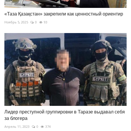
«Таза Қазақстан» закрепили как ценностный ориентир
Ноябрь 5, 2025
0
93
Лидер преступной группировки в Таразе выдавал себя
за блогера
Апрель 11, 2023
0
374