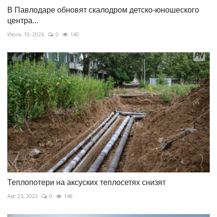
В Павлодаре обновят скалодром детско-юношеского
центра...
Июль 10, 2026
0
140
Теплопотери на аксуских теплосетях снизят
Авг 25, 2023
0
148