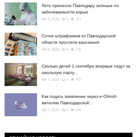
Лето принесло Павлодару затишье по
заболеваемости корью
Авг 6, 2026
0
123
Сотне штрафников из Павлодарской
области простили взыскания
Авг 3, 2026
0
175
Сколько детей 1 сентября впервые сядут за
школьную парту...
Авг 1, 2026
0
713
Как подать заявление через e-Otinish
жителям Павлодарской...
Авг 1, 2026
0
239