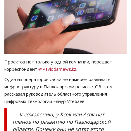
СПОРТ
Чек-лист
РАЗВЛЕЧЕНИЯ
OFFICIAL
Проектов нет только у одной компании, передает
корреспондент
@Pavlodarnews.kz
.
Курултай
Один из операторов связи не намерен развивать
Язык
инфраструктуру в Павлодарском регионе. Об этом
рассказал руководитель областного управления
Қазақша
Русский
цифровых технологий Елнур Утебаев.
— К сожалению, у Kcell или Activ нет
планов по развитию по Павлодарской
области. Почему они не хотят этого