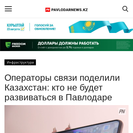
Войти
Регистрация
Главная
Инфраструктура
Обратная связь
Операторы связи поделили
ПАВЛОДАРСКАЯ ОБЛАСТЬ
Казахстан: кто не будет
развиваться в Павлодаре
КАЗАХСТАН
МИР
СПЕЦПРОЕКТЫ