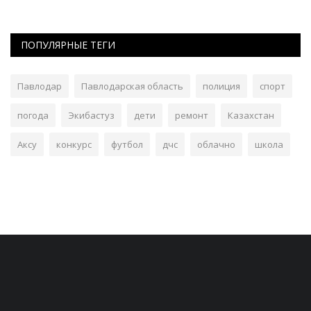
ПОПУЛЯРНЫЕ ТЕГИ
Павлодар
Павлодарская область
полиция
спорт
погода
Экибастуз
дети
ремонт
Казахстан
Аксу
конкурс
футбол
дчс
облачно
школа