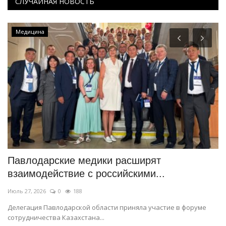
СЛУЧАЙНАЯ НОВОСТЬ
Медицина
Павлодарские медики расширят
С
взаимодействие с российскими...
ч
Июль 27, 2026
0
188
Ма
Делегация Павлодарской области приняла участие в форуме
Ин
сотрудничества Казахстана...
«К