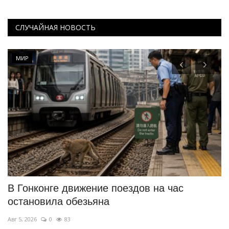
СЛУЧАЙНАЯ НОВОСТЬ
МИР
В Гонконге движение поездов на час
П
остановила обезьяна
с
Авг 5, 2026
0
83
Ию