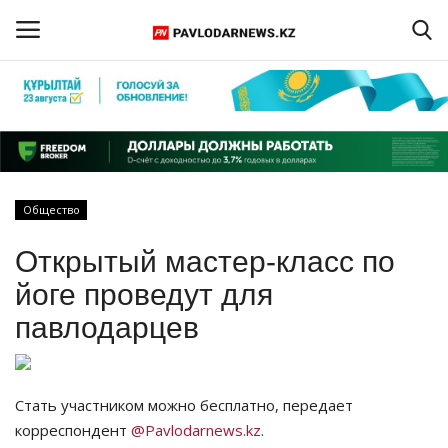
Войти
Регистрация
Главная
Общество
Обратная связь
Открытый мастер-класс по
ПАВЛОДАРСКАЯ ОБЛАСТЬ
йоге проведут для
павлодарцев
КАЗАХСТАН
МИР
Стать участником можно бесплатно, передает
корреспондент
@Pavlodarnews.kz
.
СПЕЦПРОЕКТЫ