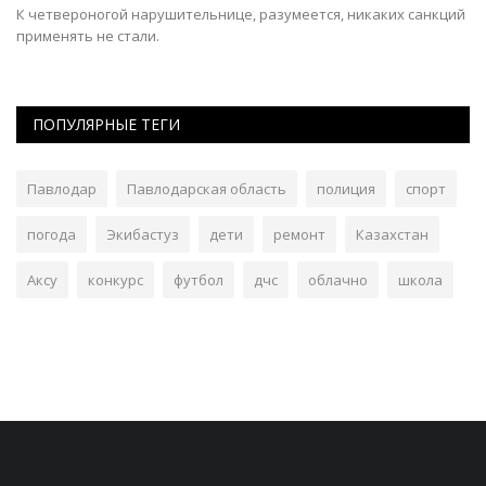
К четвероногой нарушительнице, разумеется, никаких санкций
Ко
применять не стали.
тр
ПОПУЛЯРНЫЕ ТЕГИ
Павлодар
Павлодарская область
полиция
спорт
погода
Экибастуз
дети
ремонт
Казахстан
Аксу
конкурс
футбол
дчс
облачно
школа