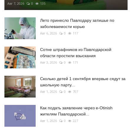
Авг 7, 2026
0
135
Лето принесло Павлодару затишье по
заболеваемости корью
Авг 6, 2026
0
117
Сотне штрафников из Павлодарской
области простили взыскания
Авг 3, 2026
0
171
Сколько детей 1 сентября впервые сядут за
школьную парту...
Авг 1, 2026
0
707
Как подать заявление через e-Otinish
жителям Павлодарской...
Авг 1, 2026
0
227