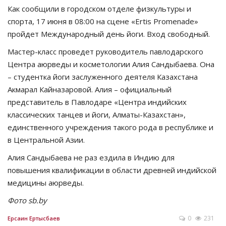
Как сообщили в городском отделе физкультуры и
СПОРТ
спорта, 17 июня в 08:00 на сцене «Ertis Promenade»
пройдет Международный день йоги. Вход свободный.
Чек-лист
Мастер-класс проведет руководитель павлодарского
Центра аюрведы и косметологии Алия Сандыбаева. Она
РАЗВЛЕЧЕНИЯ
– студентка йоги заслуженного деятеля Казахстана
Акмарал Кайназаровой. Алия – официальный
OFFICIAL
представитель в Павлодаре «Центра индийских
классических танцев и йоги, Алматы-Казахстан»,
Курултай
единственного учреждения такого рода в республике и
в Центральной Азии.
Язык
Алия Сандыбаева не раз ездила в Индию для
Қазақша
Русский
повышения квалификации в области древней индийской
медицины аюрведы.
Фото sb.by
0
231
Ерсаин Ертысбаев