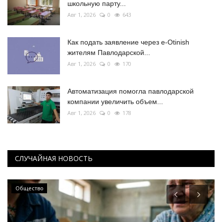
школьную парту...
Авг 1, 2026
0
643
Как подать заявление через e-Otinish
жителям Павлодарской...
Авг 1, 2026
0
170
Автоматизация помогла павлодарской
компании увеличить объем...
Авг 1, 2026
0
178
СЛУЧАЙНАЯ НОВОСТЬ
Общество