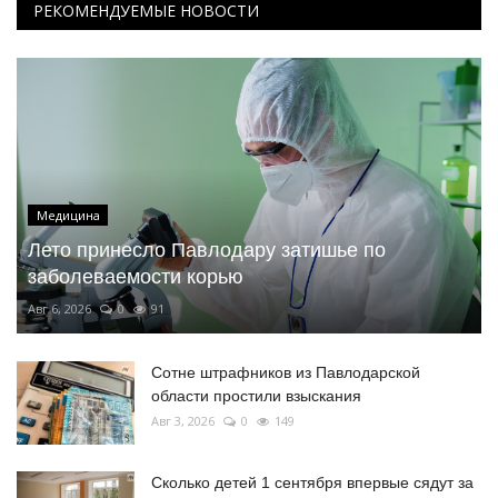
РЕКОМЕНДУЕМЫЕ НОВОСТИ
Медицина
Лето принесло Павлодару затишье по
заболеваемости корью
Авг 6, 2026
0
91
Сотне штрафников из Павлодарской
области простили взыскания
Авг 3, 2026
0
149
Сколько детей 1 сентября впервые сядут за