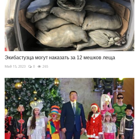
Экибастузца могут наказать за 12 мешков леща
Май 15, 2023
0
265