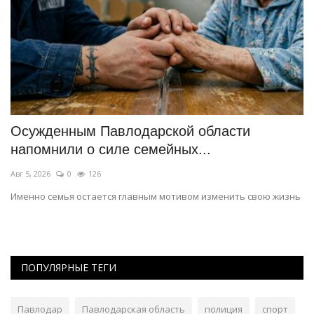
Осужденным Павлодарской области
Ч
напомнили о силе семейных...
П
Авг 5, 2026
0
126
Ию
Именно семья остается главным мотивом изменить свою жизнь
Ко
хо
ПОПУЛЯРНЫЕ ТЕГИ
Павлодар
Павлодарская область
полиция
спорт