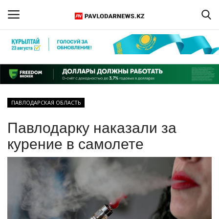
Войти
Регистрация
Главная
ПАВЛОДАРСКАЯ ОБЛАСТЬ
Обратная связь
Павлодарку наказали за
ПАВЛОДАРСКАЯ ОБЛАСТЬ
курение в самолете
КАЗАХСТАН
МИР
СПЕЦПРОЕКТЫ