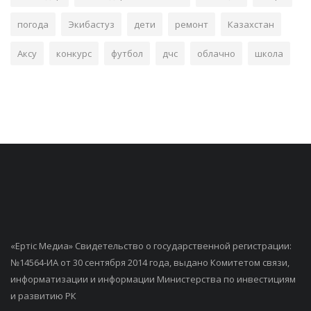
погода
Экибастуз
дети
ремонт
Казахстан
Аксу
конкурс
футбол
дчс
облачно
школа
«Ертiс Медиа» Свидетельство о государственной регистрации:
№14564-ИА от 30 сентября 2014 года, выдано Комитетом связи,
информатизации и информации Министерства по инвестициям
и развитию РК