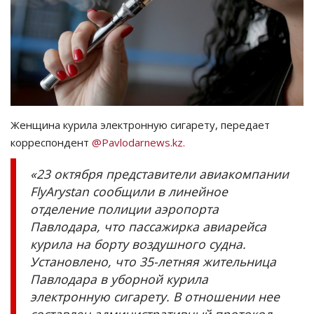
СПОРТ
Чек-лист
РАЗВЛЕЧЕНИЯ
Женщина курила электронную сигарету, передает
OFFICIAL
корреспондент
@Pavlodarnews.kz.
Курултай
«23 октября представители авиакомпании
FlyArystan сообщили в линейное
Язык
отделение полиции аэропорта
Павлодара, что пассажирка авиарейса
Қазақша
Русский
курила на борту воздушного судна.
Установлено, что 35-летняя жительница
Павлодара в уборной курила
электронную сигарету. В отношении нее