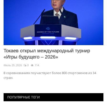
Токаев открыл международный турнир
Ф
«Игры будущего – 2026»
п
Июль 29, 2026
0
114
Ию
В соревнованиях поучаствуют более 800 спортсменов из 34
25
стран.
по
ПОПУЛЯРНЫЕ ТЕГИ