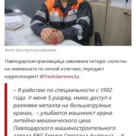
СПОРТ
Чек-лист
РАЗВЛЕЧЕНИЯ
Фото: Константина Шелкова
OFFICIAL
Павлодарская крановщица завоевала четыре «золота»
на чемпионате по легкой атлетике, передает
Курултай
корреспондент
@Pavlodarnews.kz.
Язык
– Я работаю по специальности с 1992
года. У меня 5 разряд, имею доступ к
Қазақша
Русский
разливке металла на большегрузных
кранах, – улыбается машинист крана
литейно-механического цеха
Павлодарского машиностроительного
завода ERG Service Светлана Андруша. – У