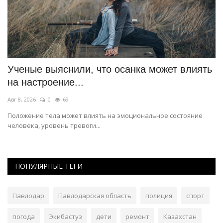
Ученые выяснили, что осанка может влиять
В
на настроение...
«
Авг 8, 2026
0
69
Ав
Положение тела может влиять на эмоциональное состояние
По
человека, уровень тревоги...
ор
ПОПУЛЯРНЫЕ ТЕГИ
Павлодар
Павлодарская область
полиция
спорт
погода
Экибастуз
дети
ремонт
Казахстан