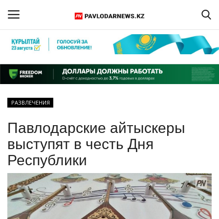
Войти
Регистрация
Главная
РАЗВЛЕЧЕНИЯ
Обратная связь
Павлодарские айтыскеры
ПАВЛОДАРСКАЯ ОБЛАСТЬ
выступят в честь Дня
Республики
КАЗАХСТАН
МИР
СПЕЦПРОЕКТЫ