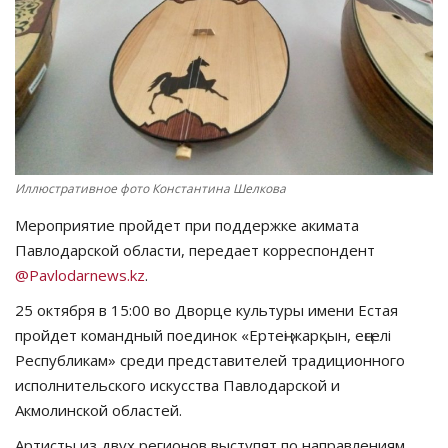
СПОРТ
Чек-лист
РАЗВЛЕЧЕНИЯ
OFFICIAL
Иллюстративное фото Константина Шелкова
Мероприятие пройдет при поддержке акимата
Курултай
Павлодарской области, передает корреспондент
@Pavlodarnews.kz
.
Язык
25 октября в 15:00 во Дворце культуры имени Естая
Қазақша
Русский
пройдет командный поединок «Ертеңі жарқын, еңселі
Республикам» среди представителей традиционного
исполнительского искусства Павлодарской и
Акмолинской областей.
Артисты из двух регионов выступят по направлениям