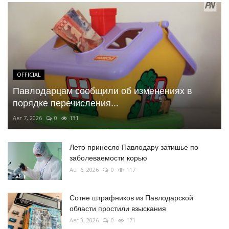
OFFICIAL
Павлодарцам сообщили об изменениях в
порядке перечисления...
Авг 7, 2026
0
131
Лето принесло Павлодару затишье по
заболеваемости корью
Авг 6, 2026
0
117
Сотне штрафников из Павлодарской
области простили взыскания
Авг 3, 2026
0
171