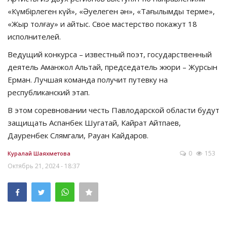
«Күмбірлеген күй», «Әуелеген ән», «Тағылымды терме»,
«Жыр толғау» и айтыс. Свое мастерство покажут 18
исполнителей.
Ведущий конкурса – известный поэт, государственный
деятель Аманжол Альтай, председатель жюри – Журсын
Ерман. Лучшая команда получит путевку на
республиканский этап.
В этом соревновании честь Павлодарской области будут
защищать Аспанбек Шугатай, Кайрат Айтпаев,
Дауренбек Слямгали, Рауан Кайдаров.
0
153
Куралай Шаяхметова
Октябрь 21, 2024 - 18:37