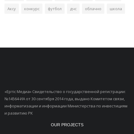
Аксу
конкурс
футбол
дчс
облачно
школа
«Ертiс Медиа» Свидетельство о государственной регистрации:
№14564-ИА от 30 сентября 2014 года, выдано Комитетом связи,
информатизации и информации Министерства по инвестициям
и развитию РК
OUR PROJECTS