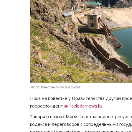
Фото: Константина Шелкова
Пока на повестке у Правительства другой про
корреспондент
@Pavlodarnews.kz.
Говоря о планах Министерства водных ресурсо
кодекса и переговоров с сопредельными госуд
ведомства Нуржан Нуржигитов упомянул о ст