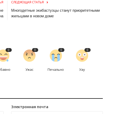
ЬЯ
СЛЕДУЮЩАЯ СТАТЬЯ
че
Многодетные экибастузцы станут приоритетными
на
жильцами в новом доме
0
0
0
0
абавно
Ужас
Печально
Уау
Электронная почта