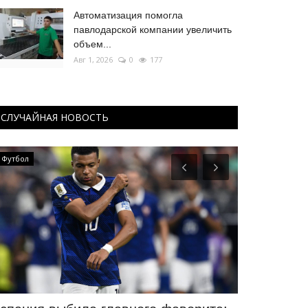
Автоматизация помогла
павлодарской компании увеличить
объем...
Авг 1, 2026
0
177
СЛУЧАЙНАЯ НОВОСТЬ
Футбол
Павлодарские 