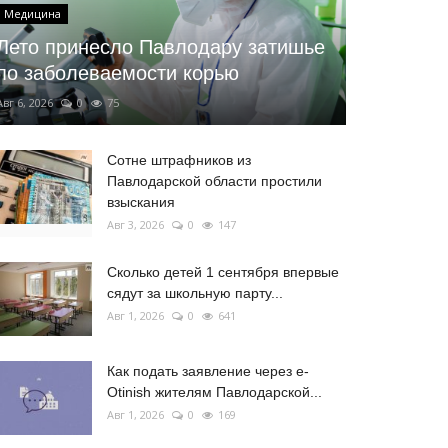
Медицина
Лето принесло Павлодару затишье
по заболеваемости корью
Авг 6, 2026
0
75
Сотне штрафников из
Павлодарской области простили
взыскания
Авг 3, 2026
0
147
Сколько детей 1 сентября впервые
сядут за школьную парту...
Авг 1, 2026
0
641
Как подать заявление через e-
Otinish жителям Павлодарской...
Авг 1, 2026
0
169