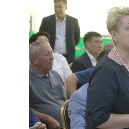
Легкоатлеты masters Павлода
установили новый рекорд на..
Февр 23, 2026
0
1742
Ветераны лёгкой атлетики в командном за
завоевали 102 медали.