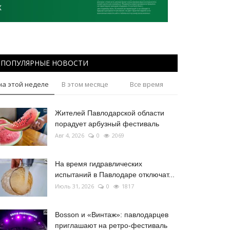
ПОПУЛЯРНЫЕ НОВОСТИ
на этой неделе
В этом месяце
Все время
Жителей Павлодарской области
порадует арбузный фестиваль
Авг 4, 2026
0
2069
На время гидравлических
испытаний в Павлодаре отключат...
Июль 31, 2026
0
1817
Bosson и «Винтаж»: павлодарцев
приглашают на ретро-фестиваль