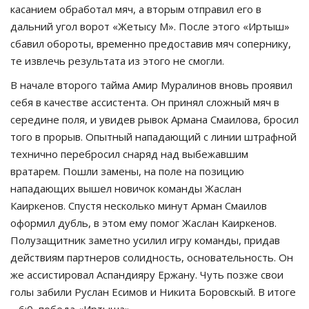
касанием обработал мяч, а вторым отправил его в
дальний угол ворот «Жетысу М». После этого «Иртыш»
сбавил обороты, временно предоставив мяч сопернику,
те извлечь результата из этого не смогли.
В начале второго тайма Амир Муралинов вновь проявил
себя в качестве ассистента. Он принял сложный мяч в
середине поля, и увидев рывок Армана Смаилова, бросил
того в прорыв. Опытный нападающий с линии штрафной
технично перебросил снаряд над выбежавшим
вратарем. Пошли замены, на поле на позицию
нападающих вышел новичок команды Жаслан
Каиркенов. Спустя несколько минут Арман Смаилов
оформил дубль, в этом ему помог Жаслан Каиркенов.
Полузащитник заметно усилил игру команды, придав
действиям партнеров солидность, основательность. Он
же ассистировал Аспандияру Ержану. Чуть позже свои
голы забили Руслан Есимов и Никита Боровскый. В итоге
– 6:0, победа «Иртыша».