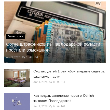
Экономика
Сотне штрафников из Павлодарской области
простили взыскания
Авг 3, 2026
0
134
Сколько детей 1 сентября впервые сядут за
школьную парту...
Авг 1, 2026
0
634
Как подать заявление через e-Otinish
жителям Павлодарской...
Авг 1, 2026
0
162