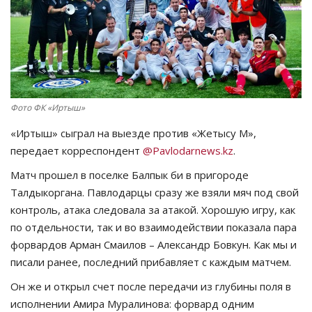
СПОРТ
Чек-лист
РАЗВЛЕЧЕНИЯ
Фото ФК «Иртыш»
OFFICIAL
«Иртыш» сыграл на выезде против «Жетысу М»,
передает корреспондент
@Pavlodarnews.kz
.
Курултай
Матч прошел в поселке Балпык би в пригороде
Талдыкоргана. Павлодарцы сразу же взяли мяч под свой
Язык
контроль, атака следовала за атакой. Хорошую игру, как
по отдельности, так и во взаимодействии показала пара
Қазақша
Русский
форвардов Арман Смаилов – Александр Бовкун. Как мы и
писали ранее, последний прибавляет с каждым матчем.
Он же и открыл счет после передачи из глубины поля в
исполнении Амира Муралинова: форвард одним