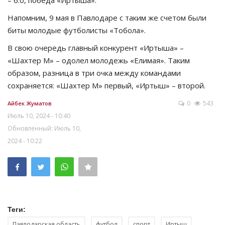
Напомним, 9 мая в Павлодаре с таким же счетом были
биты молодые футболисты «Тобола».
В свою очередь главный конкурент «Иртыша» –
«Шахтер М» – одолел молодежь «Елимая». Таким
образом, разница в три очка между командами
сохраняется: «Шахтер М» первый, «Иртыш» – второй.
0
543
Айбек Жуматов
Июль 10, 2024 - 10:40
Обновленный: Июль 10,
2024 - 10:22
Теги:
Павлодарская область
футбол
спорт
Иртыш