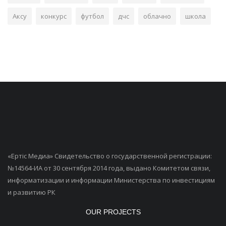
Аксу
конкурс
футбол
дчс
облачно
школа
«Ертiс Медиа» Свидетельство о государственной регистрации:
№14564-ИА от 30 сентября 2014 года, выдано Комитетом связи,
информатизации и информации Министерства по инвестициям
и развитию РК
OUR PROJECTS