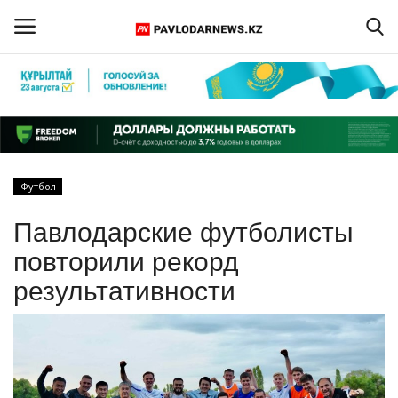
Войти
Регистрация
Главная
Футбол
Обратная связь
Павлодарские футболисты
ПАВЛОДАРСКАЯ ОБЛАСТЬ
повторили рекорд
результативности
КАЗАХСТАН
МИР
СПЕЦПРОЕКТЫ