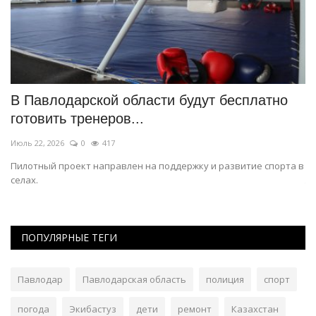
В Павлодарской области будут бесплатно
П
готовить тренеров...
л
Июль 22, 2026
0
417
Ию
Пилотный проект направлен на поддержку и развитие спорта в
Ер
селах.
же
ПОПУЛЯРНЫЕ ТЕГИ
Павлодар
Павлодарская область
полиция
спорт
погода
Экибастуз
дети
ремонт
Казахстан