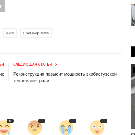
Аксу
Премьер-лига
ЬЯ
СЛЕДУЮЩАЯ СТАТЬЯ
КАЗАХСТАН
ик
Реконструкция повысит мощность экибастузской
тепломагистрали
0
0
0
0