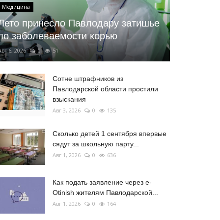
Медицина
Лето принесло Павлодару затишье
по заболеваемости корью
Авг 6, 2026
0
51
Сотне штрафников из
Павлодарской области простили
взыскания
Авг 3, 2026
0
135
Сколько детей 1 сентября впервые
сядут за школьную парту...
Авг 1, 2026
0
636
Как подать заявление через e-
Otinish жителям Павлодарской...
Авг 1, 2026
0
164