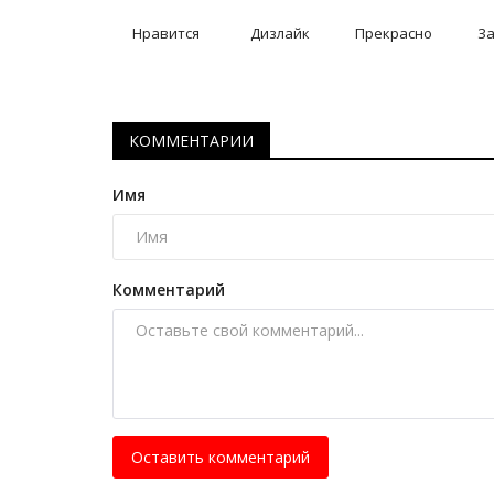
История одного памятника: на
в небе и за горами
Нравится
Дизлайк
Прекрасно
З
Март 29, 2025
0
9318
В павлодарском музее Воинской славы есть
славных экспоната полевой артиллерии.
КОММЕНТАРИИ
Имя
Комментарий
Оставить комментарий