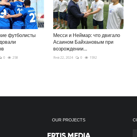
кие футболисты
Месси и Неймар: что двигало
адовали
Асаином Байхановым при
ов
возрождении...
0
258
Янв 22, 2024
0
1592
OUR PROJECTS
С