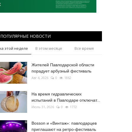
ПОПУЛЯРНЫЕ НОВОСТИ
на этой неделе
В этом месяце
Все время
Жителей Павлодарской области
порадует арбузный фестиваль
Авг 4, 2026
0
1862
На время гидравлических
испытаний в Павлодаре отключат...
Июль 31, 2026
0
1772
Bosson и «Винтаж»: павлодарцев
приглашают на ретро-фестиваль