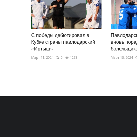
С победы дебютировал в
Павлодарс
Кубке страны павлодарский
вновь пор
«Иртыш»
болельщик
Март 11, 2024
0
1298
Март 15, 2024