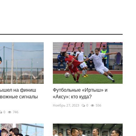
ышел на финиш
Футбольные «Иртыш» и
евожные сигналы
«Аксу»: кто куда?
Ноябрь 27, 2023
0
556
0
746