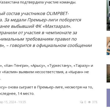
Казахстана подтвердила участие команды.
ый состав участников OLIMPBET-
а. За медали Премьер-лиги поборется
 ранее выбывший ФК «Мактаарал».
транили от участия в чемпионате за
инимальным требованиям правил по
», – говорится в официальном сообщении
, «Хан-Тенгри», «Арысу», «Туркестану», «Таразу» и
 у «Каспия» выявили несоответствия, а «Кыран» не
.
су» снова сыграет в Премьер-лиге, несмотря на то,
оследнее, 14 место.
 15, 2024 - 19:35
0
378