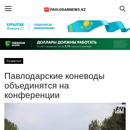
Войти
Регистрация
Главная
Развитие
Обратная связь
Павлодарские коневоды
ПАВЛОДАРСКАЯ ОБЛАСТЬ
объединятся на
конференции
КАЗАХСТАН
МИР
СПЕЦПРОЕКТЫ