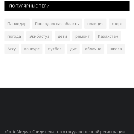
ПОПУЛЯРНЫЕ ТЕГИ
Павлодар
Павлодарская область
полиция
спорт
погода
Экибастуз
дети
ремонт
Казахстан
Аксу
конкурс
футбол
дчс
облачно
школа
«Ертiс Медиа» Свидетельство о государственной регистрации: