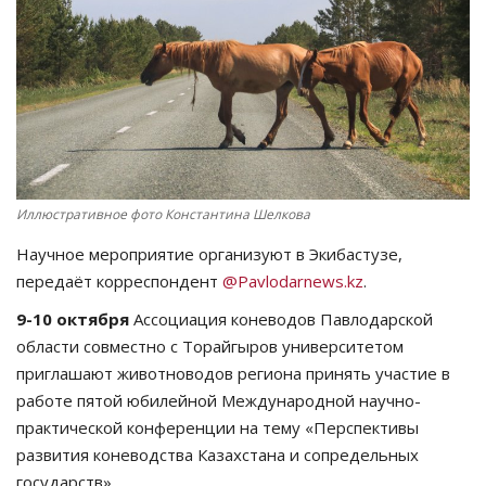
СПОРТ
Чек-лист
РАЗВЛЕЧЕНИЯ
OFFICIAL
Иллюстративное фото Константина Шелкова
Научное мероприятие организуют в Экибастузе,
Курултай
передаёт корреспондент
@Pavlodarnews.kz
.
Язык
9-10 октября
Ассоциация коневодов Павлодарской
области совместно с Торайгыров университетом
Қазақша
Русский
приглашают животноводов региона принять участие в
работе пятой юбилейной Международной научно-
практической конференции на тему «Перспективы
развития коневодства Казахстана и сопредельных
государств».