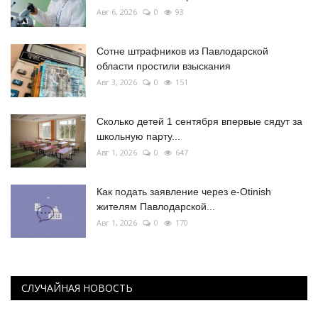
Авг 6, 2026
0
93
Сотне штрафников из Павлодарской
области простили взыскания
Авг 3, 2026
0
151
Сколько детей 1 сентября впервые сядут за
школьную парту...
Авг 1, 2026
0
647
Как подать заявление через e-Otinish
жителям Павлодарской...
Авг 1, 2026
0
170
СЛУЧАЙНАЯ НОВОСТЬ