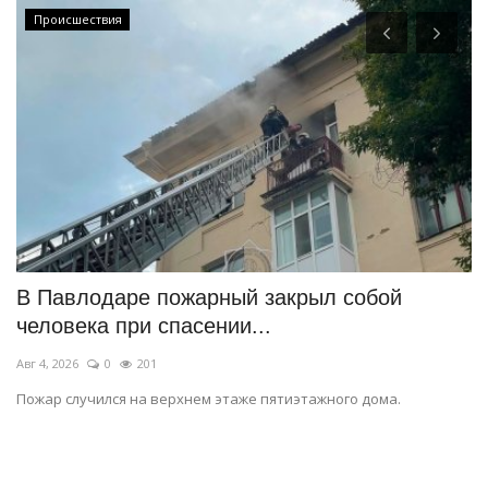
Происшествия
В Павлодаре пожарный закрыл собой
В
человека при спасении...
«
Авг 4, 2026
0
201
Ию
Пожар случился на верхнем этаже пятиэтажного дома.
Ег