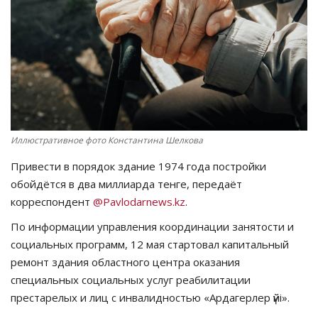
СПОРТ
Чек-лист
РАЗВЛЕЧЕНИЯ
OFFICIAL
Иллюстративное фото Константина Шелкова
Привести в порядок здание 1974 года постройки
Курултай
обойдётся в два миллиарда тенге, передаёт
корреспондент
@Pavlodarnews.kz
.
Язык
По информации управления координации занятости и
Қазақша
Русский
социальных программ, 12 мая стартовал капитальный
ремонт здания областного центра оказания
специальных социальных услуг реабилитации
престарелых и лиц с инвалидностью «Ардагерлер үйі».