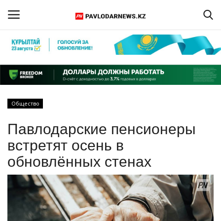
Войти
Регистрация
Главная
Общество
Обратная связь
Павлодарские пенсионеры
ПАВЛОДАРСКАЯ ОБЛАСТЬ
встретят осень в
обновлённых стенах
КАЗАХСТАН
МИР
СПЕЦПРОЕКТЫ