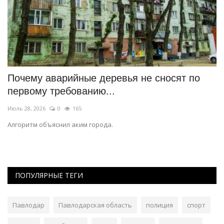
Почему аварийные деревья не сносят по
Х
первому требованию...
с
Июль 28, 2026
0
165
Ию
ая
Алгоритм объяснил аким города.
Съ
ол
ПОПУЛЯРНЫЕ ТЕГИ
Павлодар
Павлодарская область
полиция
спорт