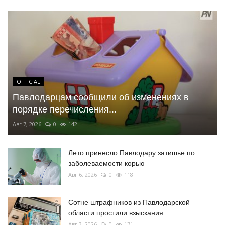
OFFICIAL
Павлодарцам сообщили об изменениях в
порядке перечисления...
Авг 7, 2026
0
142
Лето принесло Павлодару затишье по
заболеваемости корью
Авг 6, 2026
0
118
Сотне штрафников из Павлодарской
области простили взыскания
Авг 3, 2026
0
171