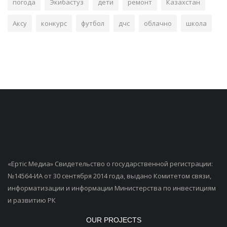
погода
Экибастуз
дети
ремонт
Казахстан
Аксу
конкурс
футбол
дчс
облачно
школа
«Ертiс Медиа» Свидетельство о государственной регистрации:
№14564-ИА от 30 сентября 2014 года, выдано Комитетом связи,
информатизации и информации Министерства по инвестициям
и развитию РК
OUR PROJECTS