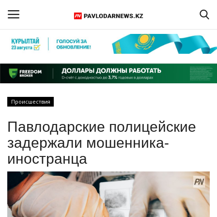
Войти
Регистрация
Главная
Происшествия
Обратная связь
Павлодарские полицейские
ПАВЛОДАРСКАЯ ОБЛАСТЬ
задержали мошенника-
иностранца
КАЗАХСТАН
МИР
СПЕЦПРОЕКТЫ