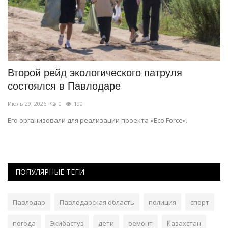
Второй рейд экологического патруля
Е
состоялся в Павлодаре
о
Июль 29, 2026
0
190
Ию
Его организовали для реализации проекта «Eco Force».
Та
ПОПУЛЯРНЫЕ ТЕГИ
Павлодар
Павлодарская область
полиция
спорт
погода
Экибастуз
дети
ремонт
Казахстан