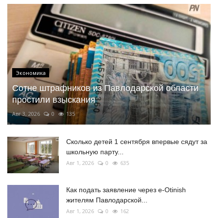
Экономика
Сотне штрафников из Павлодарской области
простили взыскания
Авг 3, 2026
0
135
Сколько детей 1 сентября впервые сядут за
школьную парту...
Авг 1, 2026
0
635
Как подать заявление через e-Otinish
жителям Павлодарской...
Авг 1, 2026
0
162