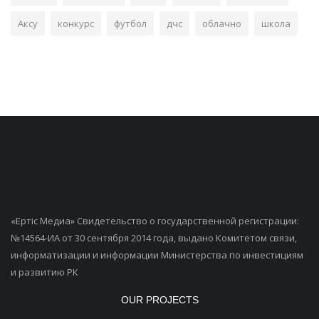
Аксу
конкурс
футбол
дчс
облачно
школа
«Ертiс Медиа» Свидетельство о государственной регистрации:
№14564-ИА от 30 сентября 2014 года, выдано Комитетом связи,
информатизации и информации Министерства по инвестициям
и развитию РК
OUR PROJECTS