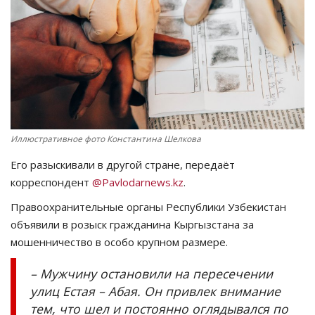
СПОРТ
Чек-лист
РАЗВЛЕЧЕНИЯ
OFFICIAL
Иллюстративное фото Константина Шелкова
Его разыскивали в другой стране, передаёт
Курултай
корреспондент
@Pavlodarnews.kz
.
Язык
Правоохранительные органы Республики Узбекистан
объявили в розыск гражданина Кыргызстана за
Қазақша
Русский
мошенничество в особо крупном размере.
– Мужчину остановили на пересечении
улиц Естая – Абая. Он привлек внимание
тем, что шел и постоянно оглядывался по