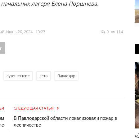
 начальник лагеря Елена Поршнева.
: Июнь 20, 2024 - 13:27
0
114
Образование
путешествие
лето
Павлодар
ЬЯ
СЛЕДУЮЩАЯ СТАТЬЯ
ом
В Павлодарской области локализовали пожар в
ле
лесничестве
Сколько детей 1 сентября впервые
«