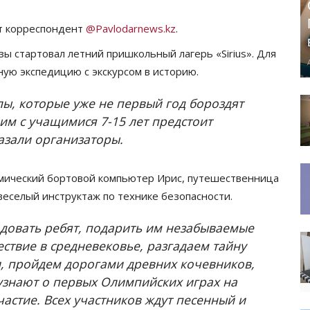
ет корреспондент
@Pavlodarnews.kz
.
ы стартовал летний пришкольный лагерь «Sirius». Для
ную экспедицию с экскурсом в историю.
ы, которые уже не первый год бороздят
 им с учащимися 7-15 лет предстоит
казали организаторы.
мический бортовой компьютер Ирис, путешественница
веселый инструктаж по технике безопасности.
адовать ребят, подарить им незабываемые
твие в средневековье, разгадаем тайну
и, пройдем дорогами древних кочевников,
 узнают о первых Олимпийских играх на
астие. Всех участников ждут песенный и