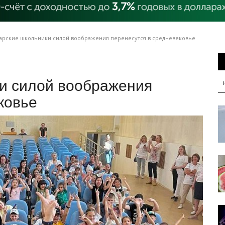
арские школьники силой воображения перенесутся в средневековье
и силой воображения
ковье