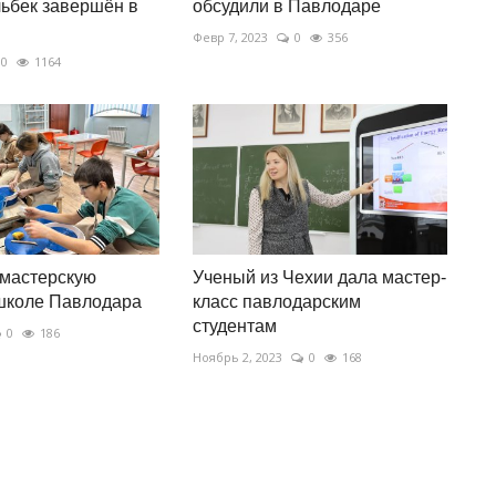
ьбек завершён в
обсудили в Павлодаре
Февр 7, 2023
0
356
0
1164
 мастерскую
Ученый из Чехии дала мастер-
школе Павлодара
класс павлодарским
студентам
0
186
Ноябрь 2, 2023
0
168