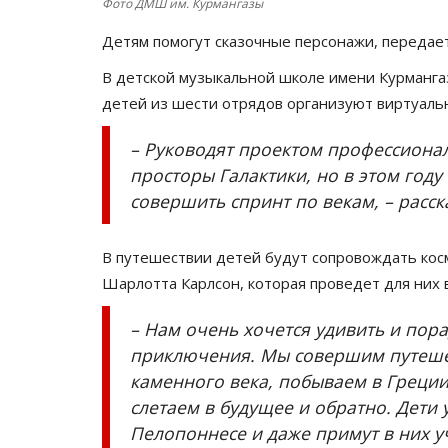
Фото ДМШ им. Курмангазы
Детям помогут сказочные персонажи, переда
В детской музыкальной школе имени Курмангаз
детей из шести отрядов организуют виртуаль
– Руководят проектом профессионал
просторы Галактики, но в этом году
совершить спринт по векам, – расс
В путешествии детей будут сопровождать кос
Шарлотта Карлсон, которая проведет для них 
– Нам очень хочется удивить и пор
приключения. Мы совершим путешес
каменного века, побываем в Греци
слетаем в будущее и обратно. Дети
Пелопоннесе и даже примут в них уч