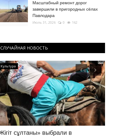
Масштабный ремонт дорог
завершили в пригородных сёлах
Павлодара
Июль 31, 2026
0
162
СЛУЧАЙНАЯ НОВОСТЬ
Культура
КАЗАХСТАН
Жігіт сұлтаны» выбрали в
Джеки Чан,