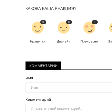
республиканский турнир по
КАКОВА ВАША РЕАКЦИЯ?
фигурному...
Март 28, 2026
0
1579
0
0
0
Торжественное открытие состоялось 28 мар
Ледовом дворце «Астана».
Нравится
Дизлайк
Прекрасно
З
КОММЕНТАРИИ
Имя
Комментарий