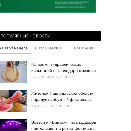
ПОПУЛЯРНЫЕ НОВОСТИ
на этой неделе
В этом месяце
Все время
На время гидравлических
испытаний в Павлодаре отключат...
Июль 31, 2026
0
1730
Жителей Павлодарской области
порадует арбузный фестиваль
Авг 4, 2026
0
1609
Bosson и «Винтаж»: павлодарцев
приглашают на ретро-фестиваль