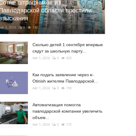
Сотне штрафников из
Павлодарской области простили
взыскания
Авг 3, 2026
0
130
Сколько детей 1 сентября впервые
сядут за школьную парту...
Авг 1, 2026
0
633
Как подать заявление через e-
Otinish жителям Павлодарской...
Авг 1, 2026
0
159
Автоматизация помогла
павлодарской компании увеличить
объем...
Авг 1, 2026
0
172