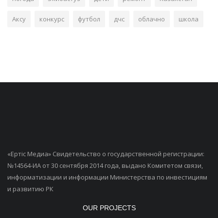
Аксу
конкурс
футбол
дчс
облачно
школа
«Ертiс Медиа» Свидетельство о государственной регистрации:
№14564-ИА от 30 сентября 2014 года, выдано Комитетом связи,
информатизации и информации Министерства по инвестициям
и развитию РК
OUR PROJECTS