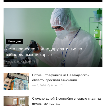
Медицина
Лето принесло Павлодару затишье по
заболеваемости корью
Авг 6, 2026
0
75
Сотне штрафников из Павлодарской
области простили взыскания
Авг 3, 2026
0
142
Сколько детей 1 сентября впервые сядут за
школьную парту...