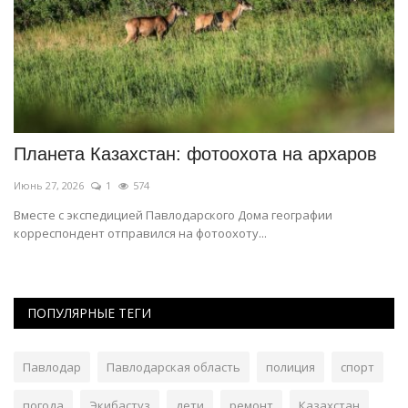
Планета Казахстан: фотоохота на архаров
В
с
Июнь 27, 2026
1
574
Ию
Вместе с экспедицией Павлодарского Дома географии
корреспондент отправился на фотоохоту...
На
ПОПУЛЯРНЫЕ ТЕГИ
Павлодар
Павлодарская область
полиция
спорт
погода
Экибастуз
дети
ремонт
Казахстан