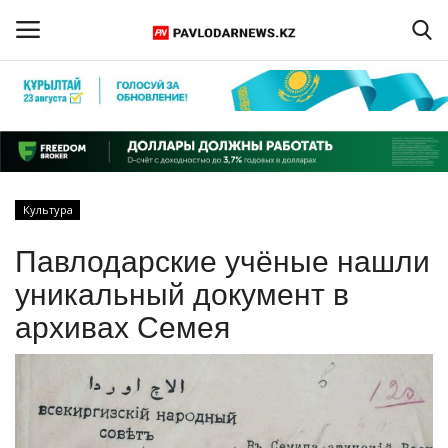
Войти
Регистрация
Главная
Культура
Обратная связь
Павлодарские учёные нашли
ПАВЛОДАРСКАЯ ОБЛАСТЬ
уникальный документ в
архивах Семея
КАЗАХСТАН
МИР
СПЕЦПРОЕКТЫ