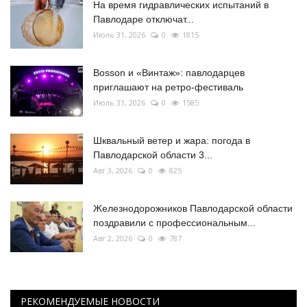
На время гидравлических испытаний в
Павлодаре отключат...
Июль 31, 2026
0
1815
Bosson и «Винтаж»: павлодарцев
приглашают на ретро-фестиваль
Июль 31, 2026
0
1585
Шквальный ветер и жара: погода в
Павлодарской области 3...
Авг 3, 2026
0
825
Железнодорожников Павлодарской области
поздравили с профессиональным...
Авг 2, 2026
0
787
РЕКОМЕНДУЕМЫЕ НОВОСТИ