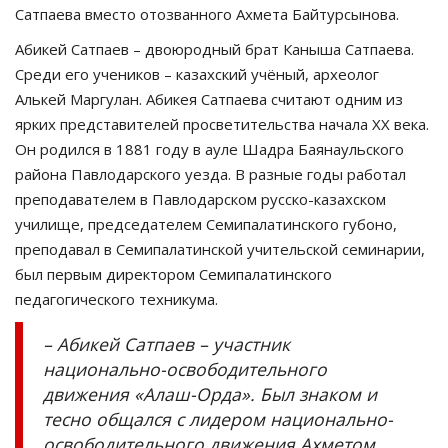
Сатпаева вместо отозванного Ахмета Байтурсынова.
Абикей Сатпаев – двоюродный брат Каныша Сатпаева.
Среди его учеников – казахский учёный, археолог
Алькей Маргулан. Абикея Сатпаева считают одним из
ярких представителей просветительства начала XX века.
Он родился в 1881 году в ауле Шадра Баянаульского
района Павлодарского уезда. В разные годы работал
преподавателем в Павлодарском русско-казахском
училище, председателем Семипалатинского губоно,
преподавал в Семипалатинской учительской семинарии,
был первым директором Семипалатинского
педагогического техникума.
– Абикей Сатпаев – участник
национально-освободительного
движения «Алаш-Орда». Был знаком и
тесно общался с лидером национально-
освободительного движения Ахметом