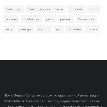
Павлодар
Павлодарская область
полиция
спорт
погода
Экибастуз
дети
ремонт
Казахстан
Аксу
конкурс
футбол
дчс
облачно
школа
«Ертiс Медиа» Свидетельство о государственной регистрации:
№14564-ИА от 30 сентября 2014 года, выдано Комитетом связи,
информатизации и информации Министерства по инвестициям