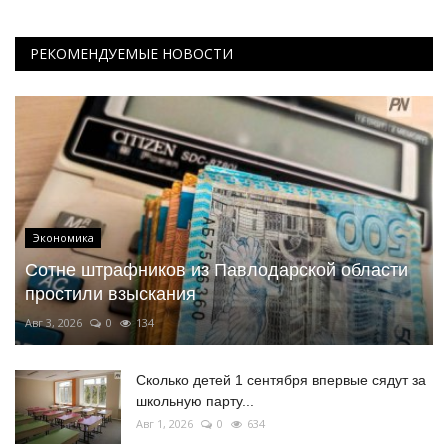
РЕКОМЕНДУЕМЫЕ НОВОСТИ
Экономика
Сотне штрафников из Павлодарской области
простили взыскания
Авг 3, 2026
0
134
Сколько детей 1 сентября впервые сядут за
школьную парту...
Авг 1, 2026
0
634