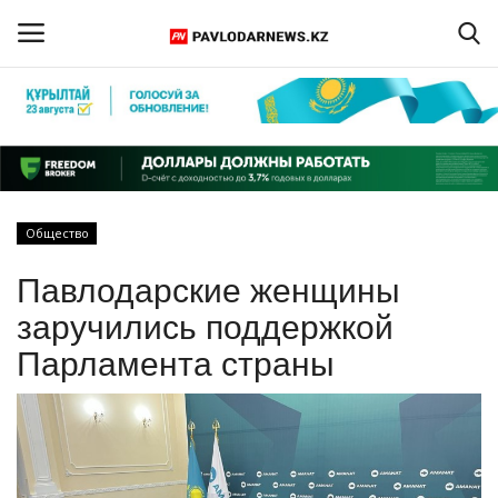
Войти
Регистрация
Главная
Общество
Обратная связь
Павлодарские женщины
ПАВЛОДАРСКАЯ ОБЛАСТЬ
заручились поддержкой
Парламента страны
КАЗАХСТАН
МИР
СПЕЦПРОЕКТЫ