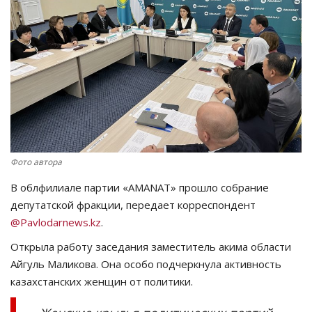
СПОРТ
Чек-лист
РАЗВЛЕЧЕНИЯ
OFFICIAL
Фото автора
Курултай
В облфилиале партии «AMANAT» прошло собрание
Язык
депутатской фракции, передает корреспондент
@Pavlodarnews.kz
.
Қазақша
Русский
Открыла работу заседания заместитель акима области
Айгуль Маликова. Она особо подчеркнула активность
казахстанских женщин от политики.