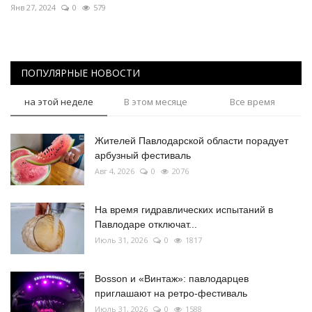
Янв 27, 2024
0
579
ПОПУЛЯРНЫЕ НОВОСТИ
на этой неделе
В этом месяце
Все время
Жителей Павлодарской области порадует
арбузный фестиваль
Авг 4, 2026
0
2076
На время гидравлических испытаний в
Павлодаре отключат...
Июль 31, 2026
0
1817
Bosson и «Винтаж»: павлодарцев
приглашают на ретро-фестиваль
Июль 31, 2026
0
1588