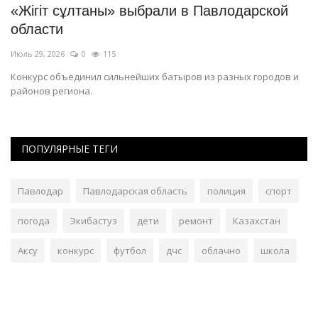
«Жігіт сұлтаны» выбрали в Павлодарской
П
области
в
Июль 29, 2026
0
115
Ию
Конкурс объединил сильнейших батыров из разных городов и
Де
районов региона.
со
ПОПУЛЯРНЫЕ ТЕГИ
Павлодар
Павлодарская область
полиция
спорт
погода
Экибастуз
дети
ремонт
Казахстан
Аксу
конкурс
футбол
дчс
облачно
школа