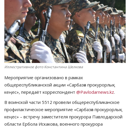
СПОРТ
Чек-лист
РАЗВЛЕЧЕНИЯ
OFFICIAL
Иллюстративное фото Константина Шелкова
Курултай
Мероприятие организовано в рамках
Язык
общереспубликанской акции «Сарбазға прокурорлық
кеңес», передаёт корреспондент
@Pavlodarnews.kz
.
Қазақша
Русский
В воинской части 5512 провели общереспубликанское
профилактическое мероприятие «Сарбазға прокурорлық
кеңес» – встречу заместителя прокурора Павлодарской
области Ербола Искакова, военного прокурора