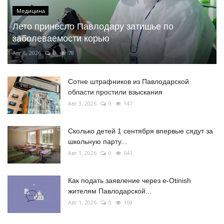
Медицина
Лето принесло Павлодару затишье по
заболеваемости корью
Авг 6, 2026
0
78
Сотне штрафников из Павлодарской
области простили взыскания
Авг 3, 2026
0
147
Сколько детей 1 сентября впервые сядут за
школьную парту...
Авг 1, 2026
0
641
Как подать заявление через e-Otinish
жителям Павлодарской...
Авг 1, 2026
0
169