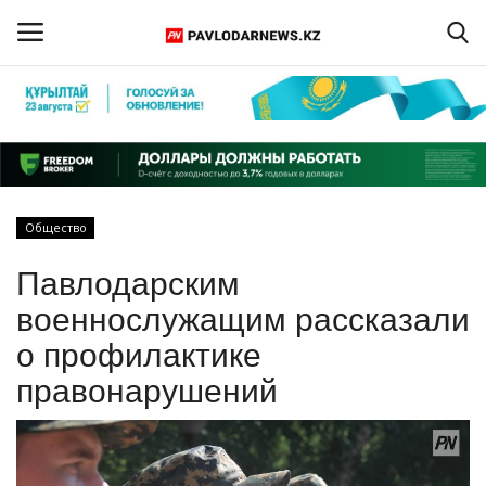
Войти
Регистрация
Главная
Общество
Обратная связь
Павлодарским
ПАВЛОДАРСКАЯ ОБЛАСТЬ
военнослужащим рассказали
о профилактике
КАЗАХСТАН
правонарушений
МИР
СПЕЦПРОЕКТЫ