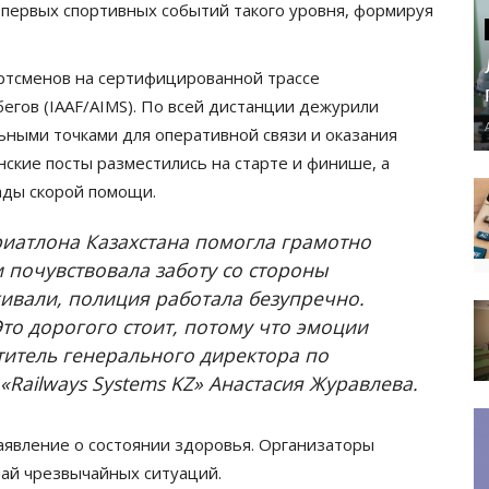
з первых спортивных событий такого уровня, формируя
ртсменов на сертифицированной трассе
гов (IAAF/AIMS). По всей дистанции дежурили
ьными точками для оперативной связи и оказания
ские посты разместились на старте и финише, а
ады скорой помощи.
риатлона Казахстана помогла грамотно
и почувствовала заботу со стороны
ивали, полиция работала безупречно.
Это дорогого стоит, потому что эмоции
ститель генерального директора по
ailways Systems KZ» Анастасия Журавлева.
аявление о состоянии здоровья. Организаторы
чай чрезвычайных ситуаций.