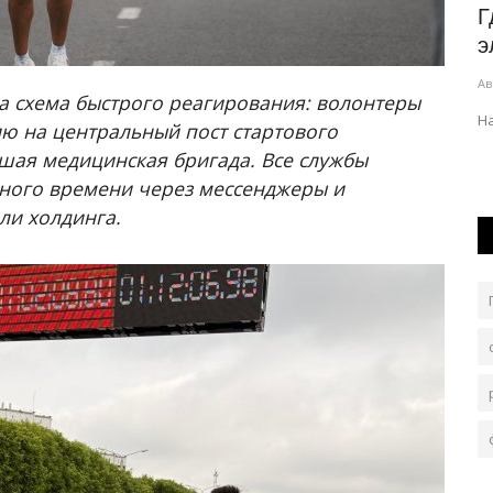
о
7 августа в Павлодарской области
Г
будет по-прежнему дождливо
э
Авг 7, 2026
0
94
Ав
ла схема быстрого реагирования: волонтеры
авлению
Скорость ветра 9-14 метров в секунду, днём на севере,
Н
 на центральный пост стартового
востоке области порывы 15-20.
шая медицинская бригада. Все службы
ного времени через мессенджеры и
ли холдинга.