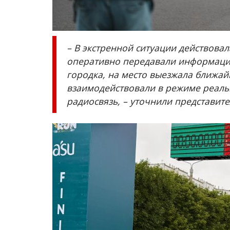
В Павлодаре открыли центр п
казахской национальной игре
Февр 5, 2026
1
2112
– В экстренной ситуации действова
Инициатива принадлежит областному упр
оперативно передавали информацию
образования.
городка, на место выезжала ближай
взаимодействовали в режиме реаль
радиосвязь, – уточнили представите