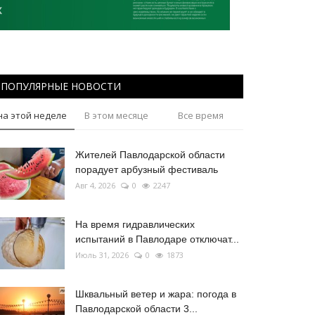
ПОПУЛЯРНЫЕ НОВОСТИ
на этой неделе
В этом месяце
Все время
Жителей Павлодарской области
порадует арбузный фестиваль
Авг 4, 2026
0
2247
На время гидравлических
испытаний в Павлодаре отключат...
Июль 31, 2026
0
1873
Шквальный ветер и жара: погода в
Павлодарской области 3...