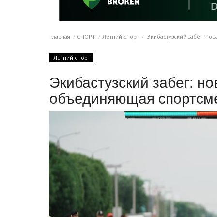
Главная
СПОРТ
Летний спорт
Экибастузский забег: но
Летний спорт
Экибастузский забег: но
объединяющая спортсм