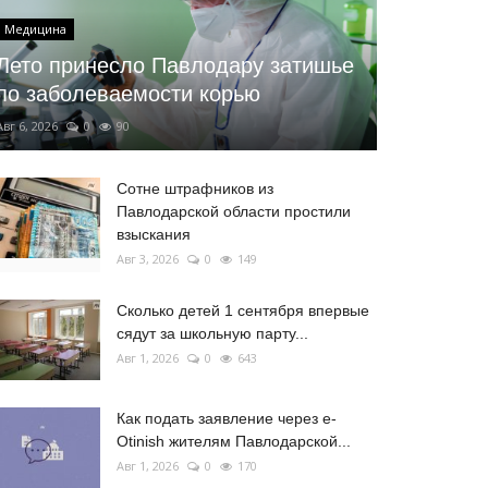
Медицина
Лето принесло Павлодару затишье
по заболеваемости корью
Авг 6, 2026
0
90
Сотне штрафников из
Павлодарской области простили
взыскания
Авг 3, 2026
0
149
Сколько детей 1 сентября впервые
сядут за школьную парту...
Авг 1, 2026
0
643
Как подать заявление через e-
Otinish жителям Павлодарской...
Авг 1, 2026
0
170