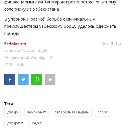
финале Момынтай Танжарык противостоял опытному
сопернику из Узбекистана.
В упорной и равной борьбе с минимальным
преимуществом узбекскому борцу удалось одержать
победу.
0
152
Pavlodarnews
Сентябрь 12, 2025 - 20:59
Обновленный: Сентябрь 12,
2025 - 19:48
Теги:
дзюдо
чемпионат
серебряная медаль
спорт
дзюдоист
кадет