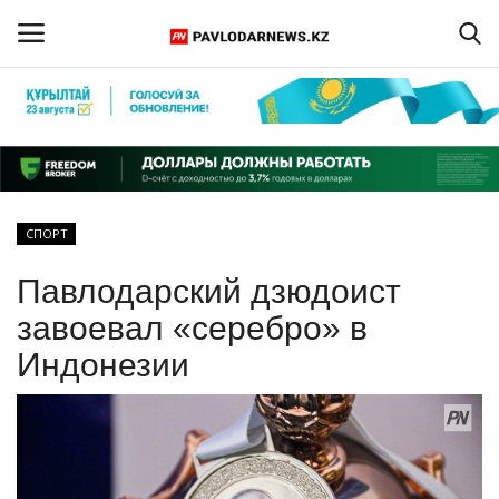
Войти
Регистрация
Главная
СПОРТ
Обратная связь
Павлодарский дзюдоист
ПАВЛОДАРСКАЯ ОБЛАСТЬ
завоевал «серебро» в
Индонезии
КАЗАХСТАН
МИР
СПЕЦПРОЕКТЫ