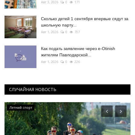
Авг 3, 2026
0
171
Сколько детей 1 сентября впервые сядут за
школьную парту...
Авг 1, 2026
0
707
Как подать заявление через e-Otinish
жителям Павлодарской...
Авг 1, 2026
0
226
СЛУЧАЙНАЯ НОВОСТЬ
Летний спорт