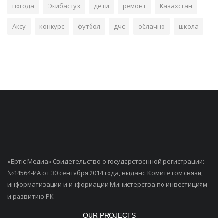
погода
Экибастуз
дети
ремонт
Казахстан
Аксу
конкурс
футбол
дчс
облачно
школа
«Ертiс Медиа» Свидетельство о государственной регистрации:
№14564-ИА от 30 сентября 2014 года, выдано Комитетом связи,
информатизации и информации Министерства по инвестициям
и развитию РК
OUR PROJECTS