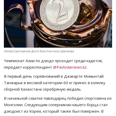
СПОРТ
Чек-лист
РАЗВЛЕЧЕНИЯ
OFFICIAL
Иллюстративное фото Константина Шелкова
Чемпионат Азии по дзюдо проходит среди кадетов,
Курултай
передает корреспондент
@Pavlodarnews.kz.
Язык
В первый день соревнований в Джакарте Момынтай
Танжарык в весовой категории 60 кг принес в копилку
Қазақша
Русский
сборной Казахстана серебряную медаль.
В начальной схватке павлодарец победил спортсмена из
Монголии. Следующим соперником нашего борца стал
дзюдоист из Кореи, который также был повержен. В