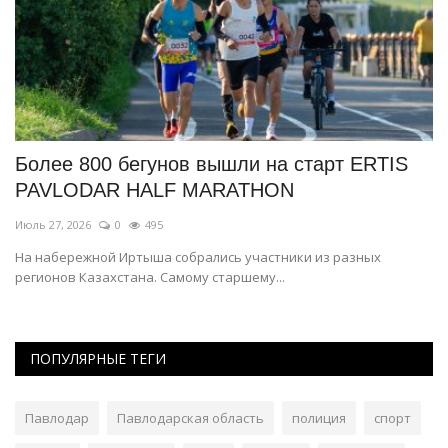
Более 800 бегунов вышли на старт ERTIS
П
PAVLODAR HALF MARATHON
Ию
Июль 27, 2026
0
495
Па
На набережной Иртыша собрались участники из разных
регионов Казахстана. Самому старшему...
ПОПУЛЯРНЫЕ ТЕГИ
Павлодар
Павлодарская область
полиция
спорт