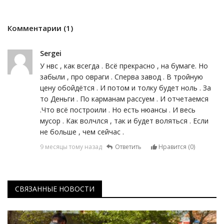
Комментарии (1)
Sergei
У нвс , как всегда . Всё прекрасно , на бумаге. Но
забыли , про овраги . Сперва завод . В тройную
цену обойдётся . И потом и толку будет ноль . За
то Деньги . По карманам рассуем . И отчетаемся
.Что всё построили . Но есть нюансы . И весь
мусор . Как волчлся , так и будет воляться . Если
не больше , чем сейчас .
9 месяцы тому назад
Ответить
Нравится (
0
)
СВЯЗАННЫЕ НОВОСТИ