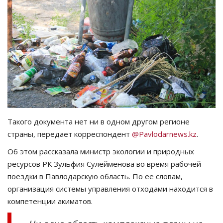
СПОРТ
Чек-лист
РАЗВЛЕЧЕНИЯ
OFFICIAL
Курултай
Такого документа нет ни в одном другом регионе
страны, передает корреспондент
@Pavlodarnews.kz
.
Язык
Об этом рассказала министр экологии и природных
ресурсов РК Зульфия Сулейменова во время рабочей
Қазақша
Русский
поездки в Павлодарскую область. По ее словам,
организация системы управления отходами находится в
компетенции акиматов.