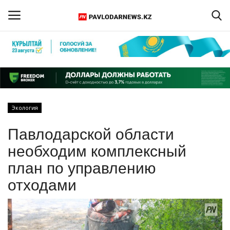
Войти
Регистрация
Главная
Экология
Обратная связь
Павлодарской области
ПАВЛОДАРСКАЯ ОБЛАСТЬ
необходим комплексный
план по управлению
КАЗАХСТАН
отходами
МИР
СПЕЦПРОЕКТЫ