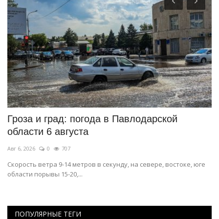
Гроза и град: погода в Павлодарской
И
области 6 августа
Ма
Авг 6, 2026
0
707
В 
фр
й.
Скорость ветра 9-14 метров в секунду, на севере, востоке, юге
области порывы 15-20,...
ПОПУЛЯРНЫЕ ТЕГИ