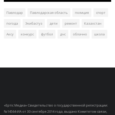
Павлодар
Павлодарская область
полиция
спорт
погода
Экибастуз
дети
ремонт
Казахстан
Аксу
конкурс
футбол
дчс
облачно
школа
«Ертiс Медиа» Свидетельство о государственной регистрации:
№14564-ИА от 30 сентября 2014 года, выдано Комитетом связи,